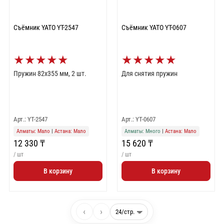
Съёмник YATO YT-2547
Съёмник YATO YT-0607
★
★
★
★
★
★
★
★
★
★
Пружин 82х355 мм, 2 шт.
Для снятия пружин
Арт.: YT-2547
Арт.: YT-0607
Алматы: Мало
|
Астана: Мало
Алматы: Много
|
Астана: Мало
12 330 ₸
15 620 ₸
/ шт
/ шт
В корзину
В корзину
‹
›