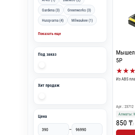
Gardena (3)
Greenworks (3)
Husqvarna (4)
Milwaukee (1)
Показать еще
Мышеловка Trupe
Под заказ
5P
★
★
Из ABS пл
Хит продаж
Арт.: 23712
Алматы: 
Цена
850 ₸
/
–