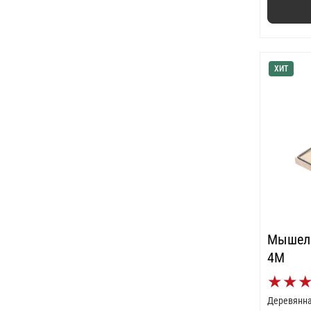
ХИТ
Мышеловка Trupe
4M
★
★
Деревянная