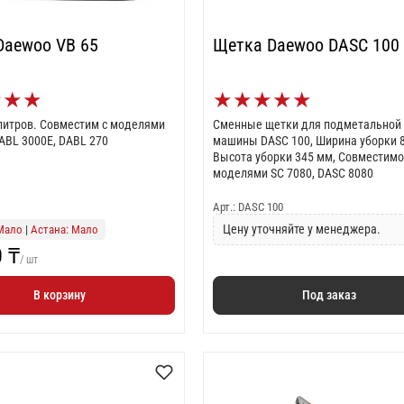
Daewoo VB 65
Щетка Daewoo DASC 100
★
★
★
★
★
★
★
★
литров. Совместим с моделями
Сменные щетки для подметальной
BL 3000E, DABL 270
машины DASС 100, Ширина уборки 
Высота уборки 345 мм, Совместимо
моделями SC 7080, DASC 8080
Арт.: DASC 100
Цену уточняйте у менеджера.
Мало
|
Астана: Мало
0 ₸
/ шт
В корзину
Под заказ