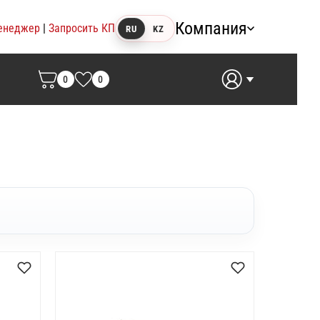
Компания
енеджер
|
Запросить КП
RU
KZ
0
0