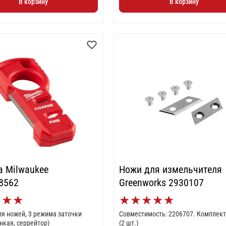
В корзину
В корзину
а Milwaukee
Ножи для измельчителя
8562
Greenworks 2930107
★
★
★
★
★
★
★
★
ля ножей, 3 режима заточки
Совместимость: 2206707. Комплект ножей
онкая, серрейтор)
(2 шт.)