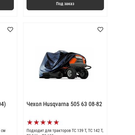
Под заказ
04)
Чехол Husqvarna 505 63 08-82
★
★
★
★
★
 см
Подходит для тракторов TC 139 T, TC 142 T,