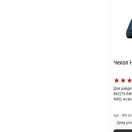
Чехол H
★
★
Для райде
R422Ts AWD
AWD, из в
Арт.: 505 63
Цену уто