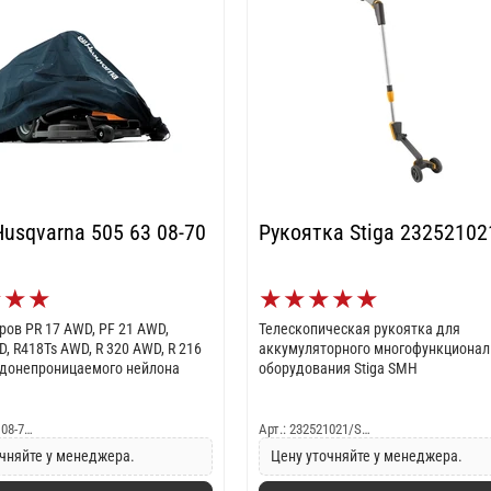
usqvarna 505 63 08-70
Рукоятка Stiga 23252102
★
★
★
★
★
★
★
★
ров PR 17 AWD, PF 21 AWD,
Телескопическая рукоятка для
, R418Ts AWD, R 320 AWD, R 216
аккумуляторного многофункционал
одонепроницаемого нейлона
оборудования Stiga SMH
 08-7…
Арт.: 232521021/S…
чняйте у менеджера.
Цену уточняйте у менеджера.