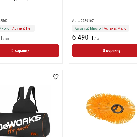
78562
Арт.: 2930107
Много
|
Астана: Нет
Алматы: Много
|
Астана: Мало
₸
6 490 ₸
/ шт
/ шт
В корзину
В корзину