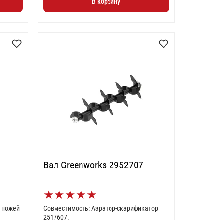
В корзину
Вал Greenworks 2952707
★
★
★
★
★
Совместимость: Аэратор-скарификатор
2517607.