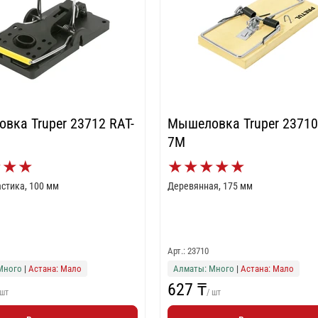
r 23712 RAT-
Мышеловка Truper 23710 RAT-
7M
★
★
★
★
★
★
★
★
астика, 100 мм
Деревянная, 175 мм
Арт.: 23710
Много
|
Астана: Мало
Алматы: Много
|
Астана: Мало
627 ₸
 шт
/ шт