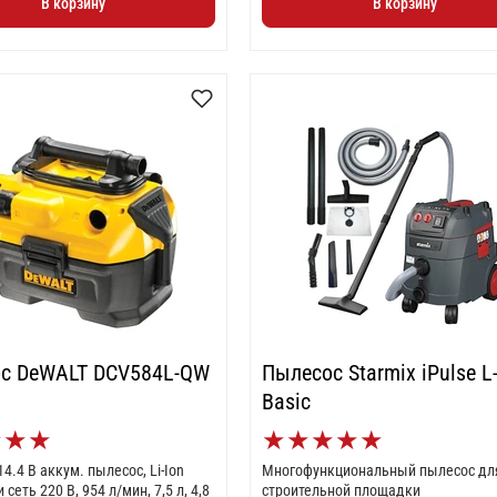
В корзину
В корзину
с DeWALT DCV584L-QW
Пылесос Starmix iPulse L
Basic
★
★
★
★
★
★
★
★
14.4 В аккум. пылесос, Li-Ion
Многофункциональный пылесос дл
и сеть 220 В, 954 л/мин, 7,5 л, 4,8
строительной площадки