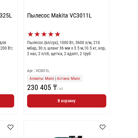
 325L
Пылесос Makita VC3011L
★
★
★
★
★
 для
Пылесос (вл/сух), 1000 Вт, 3600 л/м, 210
200 Вт;
мбар, 30 л, шланг 36 мм х 3.5 м,10.5 кг, кор,
2 нас, 2 п/сб, щетка, 2 адапт, 2 труб
Арт.: VC3011L
Алматы: Мало
|
Астана: Мало
230 405 ₸
/ шт
В корзину