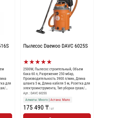
516S
Пылесос Daewoo DAVC 6025S
★
★
★
★
★
ъем
2500W, Пылесос строительный, Объем
бака 60 л, Разрежение 250 мбар,
лина
Производительность 3900 л/мин, Длина
тка для
шланга 5 м, Длина кабеля 5 м, Розетка для
хая/
электроинструмента, Тип уборки сухая/
ция
влажная, Тип фильтра HEPA+, Функция
Арт.: DAVC 6025S
выдувания
Алматы: Много
|
Астана: Мало
175 490 ₸
/ шт