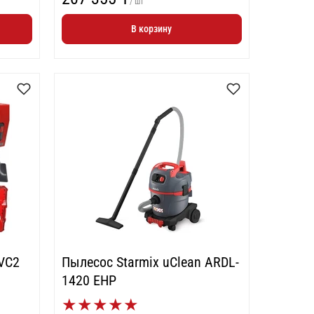
/ шт
В корзину
VC2
Пылесос Starmix uClean ARDL-
1420 EHP
★
★
★
★
★