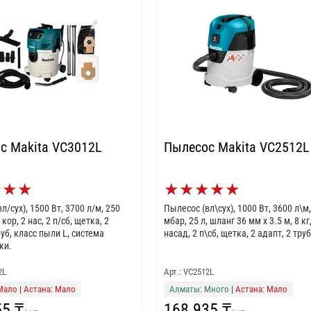
с Makita VC3012L
Пылесос Makita VC2512L
★
★
★
★
★
★
★
★
л/сух), 1500 Вт, 3700 л/м, 250
Пылесос (вл\сух), 1000 Вт, 3600 л\м
 кор, 2 нас, 2 п/сб, щетка, 2
мбар, 25 л, шланг 36 мм х 3.5 м, 8 кг,
руб, класс пыли L, система
насад, 2 п\сб, щетка, 2 адапт, 2 тру
ки.
2L
Арт.: VC2512L
Мало
|
Астана: Мало
Алматы: Много
|
Астана: Мало
55 ₸
168 935 ₸