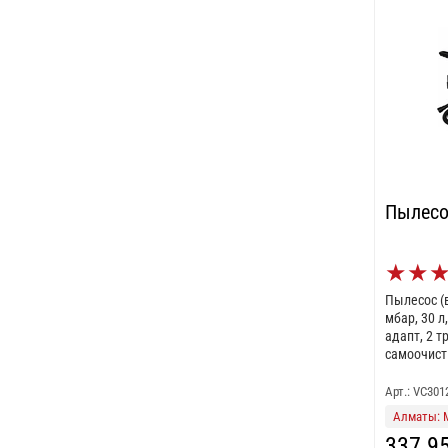
Пылесо
★
★
Пылесос (в
мбар, 30 л,
адапт, 2 т
самоочист
Арт.: VC301
Алматы: 
337 9