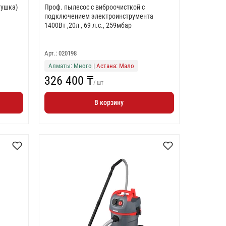
(тушка)
Проф. пылесос с виброочисткой с
подключением электроинструмента
1400Вт ,20л , 69 л.с., 259мбар
Арт.: 020198
Алматы: Много
|
Астана: Мало
326 400 ₸
/ шт
В корзину