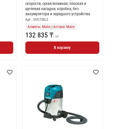
скорости; сухая/влажная; плоская и
щелевая насадки; коробка; без
аккумулятора и зарядного устройства
Арт.: DVC750LZ
Алматы: Мало
|
Астана: Мало
132 835 ₸
/ шт
В корзину