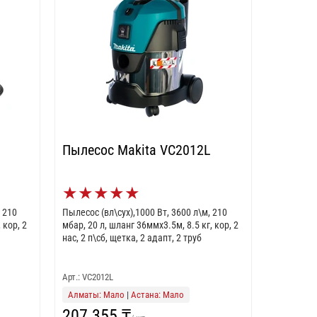
Пылесос Makita VC2012L
★
★
★
★
★
, 210
Пылесос (вл\сух),1000 Вт, 3600 л\м, 210
 кор, 2
мбар, 20 л, шланг 36ммх3.5м, 8.5 кг, кор, 2
б
нас, 2 п\сб, щетка, 2 адапт, 2 труб
Арт.: VC2012L
Алматы: Мало
|
Астана: Мало
207 355 ₸