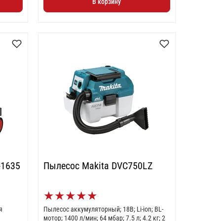
В корзину
-1635
Пылесос Makita DVC750LZ
★
★
★
★
★
я
Пылесос аккумуляторный; 18В; Li-ion; BL-
мотор; 1400 л/мин; 64 мбар; 7.5 л; 4.2 кг; 2