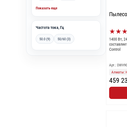
Показать еще
Пылесо
Частота тока, Гц
★
★
50.0 (9)
50/60 (3)
1400 Вт, 2
составляет 
Control
Арт.: DWV9
Алматы: 
459 2