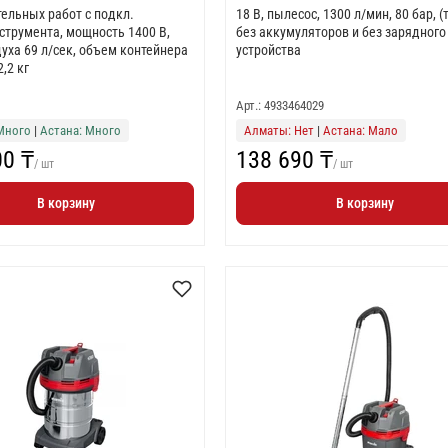
тельных работ с подкл.
18 В, пылесос, 1300 л/мин, 80 бар, 
струмента, мощность 1400 В,
без аккумуляторов и без зарядного
уха 69 л/сек, объем контейнера
устройства
2,2 кг
Арт.: 4933464029
Много
|
Астана: Много
Алматы: Нет
|
Астана: Мало
00 ₸
138 690 ₸
/ шт
/ шт
В корзину
В корзину