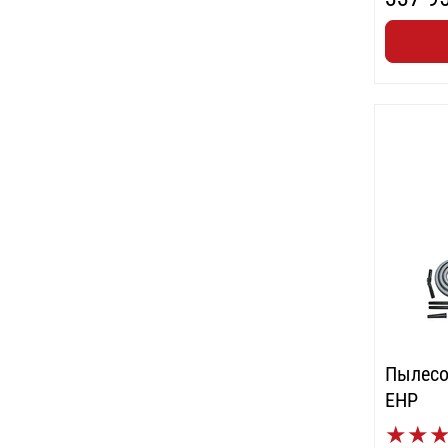
Пылесос
EHP
★
★