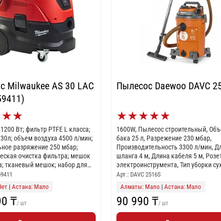
с Milwaukee AS 30 LAC
Пылесос Daewoo DAVC 2
59411)
★
★
★
★
★
★
★
★
1200 Вт; фильтр PTFE L класса;
1600W, Пылесос строительный, Об
30л; объем воздуха 4500 л/мин;
бака 25 л, Разрежение 230 мбар,
ное разряжение 250 мбар;
Производительность 3300 л/мин, Д
еская очистка фильтра; мешок
шланга 4 м, Длина кабеля 5 м, Розе
а; тканевый мешок; набор для
электроинструмента, Тип уборки су
а; шланг 4м-диаметр 36 мм; вес
влажная, Тип фильтра HEPA+, Функ
59411
Арт.: DAVC 2516S
ртон
выдувания
Нет
|
Астана: Мало
Алматы: Мало
|
Астана: Мало
90 ₸
90 990 ₸
/ шт
/ шт