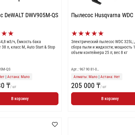
с DeWALT DWV905M-QS
Пылесос Husqvarna WDC
★
★
★
★
★
★
★
★
44,8 м3/ч, Ёмкость бака
Электрический пылесос WDC 325L;
38 л, класс М, Auto Start & Stop
сбора пыли и жидкости; мощность 1
объем контейнера 25 л; вес 8 кг
05M-QS
Арт.: 967 90 81-0…
Нет
|
Астана: Мало
Алматы: Мало
|
Астана: Нет
30 ₸
205 000 ₸
/ шт
/ шт
В корзину
В корзину