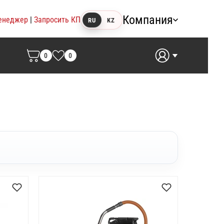
Компания
енеджер
|
Запросить КП
RU
KZ
0
0