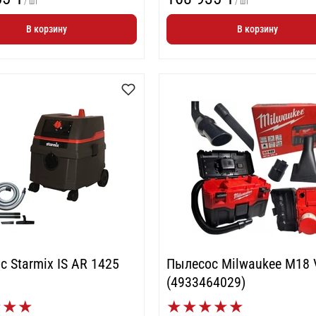
/ шт
/ шт
В корзину
В корзину
 Starmix IS AR 1425
Пылесос Milwaukee M18 
(4933464029)
★
★
★
★
★
★
★
★