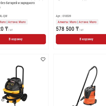
) без батарей и зарядного
а
84L-QW
Арт.: 018539
Мало
|
Астана: Мало
Алматы: Мало
|
Астана: Мало
20 ₸
578 500 ₸
/ шт
/ шт
В корзину
В корзину