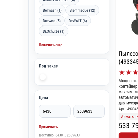
Belmash (1)
Biemmedue (12)
Daewoo (5)
DeWALT (6)
Dr.Schulze (1)
Показать еще
Пылесо
(49334
Под заказ
★
★
Мощность 
контейнер 
максималь
автоматич
Цена
для мусор
чистки пол
Арт.: 49334
–
14,5 кг; ка
Алматы: 
533 7
Применить
Доступно: 6430 … 2639633