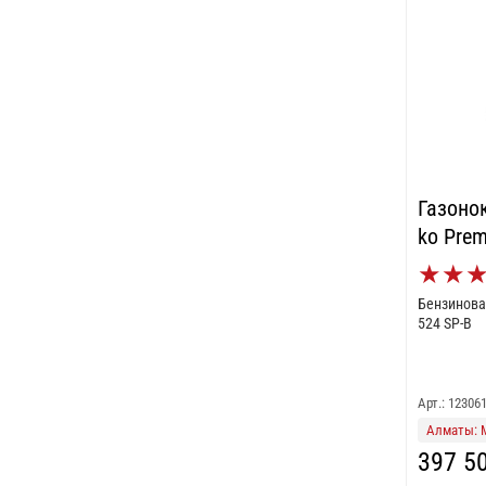
Газоно
ko Prem
★
★
Бензинова
524 SP-B
Арт.: 12306
Алматы: 
397 5