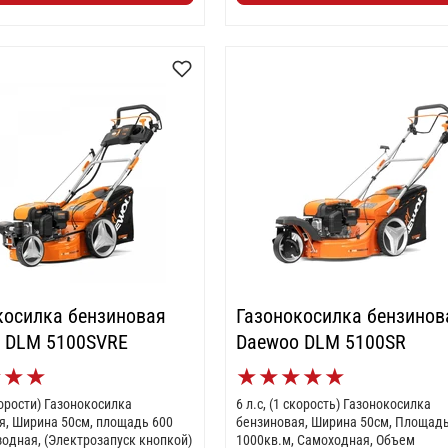
косилка бензиновая
Газонокосилка бензинов
 DLM 5100SVRE
Daewoo DLM 5100SR
★
★
★
★
★
★
★
★
скорости) Газонокосилка
6 л.с, (1 скорость) Газонокосилка
я, Ширина 50см, площадь 600
бензиновая, Ширина 50см, Площад
зодная, (Электрозапуск кнопкой)
1000кв.м, Самоходная, Объем