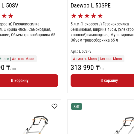
 L 50SV
Daewoo L 50SPE
★
★
★
★
★
★
★
★
скорости) Газонокосилка
5 л.с, (1 скорость) Газонокосилка
я, ширина 48см, Самоходная,
бензиновая, ширина 48см, (Электро
ание, Объем травосборника 65
кнопкой) самоходная, Мульчирован
Объем травосборника 65 л
Арт.: L 50SPE
Много
|
Астана: Мало
Алматы: Мало
|
Астана: Мало
90 ₸
313 990 ₸
/ шт
/ шт
В корзину
В корзину
ХИТ