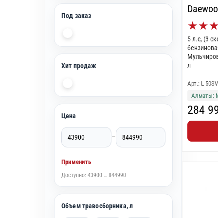
Daewoo
Под заказ
★
★
5 л.с, (3 
бензинова
Мульчиров
л
Хит продаж
Арт.: L 50SV
Алматы: 
284 9
Цена
–
Применить
Доступно: 43900 … 844990
Объем травосборника, л