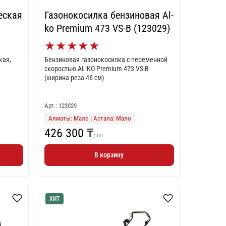
еская
Газонокосилка бензиновая Al-
ko Premium 473 VS-B (123029)
★
★
★
★
★
кая,
Бензиновая газонокосилка с переменной
скоростью AL-KO Premium 473 VS-B
(ширина реза 46 см)
Арт.: 123029
Алматы: Мало
|
Астана: Мало
426 300 ₸
/ шт
В корзину
ХИТ