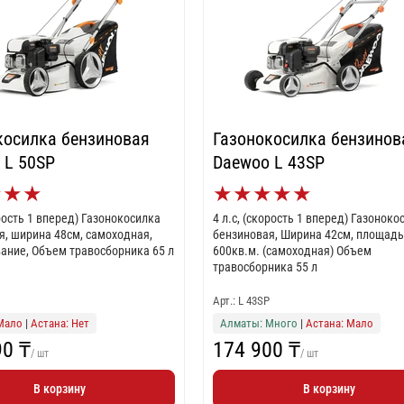
косилка бензиновая
Газонокосилка бензинов
 L 50SP
Daewoo L 43SP
★
★
★
★
★
★
★
★
орость 1 вперед) Газонокосилка
4 л.с, (скорость 1 вперед) Газоноко
я, ширина 48см, самоходная,
бензиновая, Ширина 42см, площад
ание, Объем травосборника 65 л
600кв.м. (самоходная) Объем
травосборника 55 л
Арт.: L 43SP
Мало
|
Астана: Нет
Алматы: Много
|
Астана: Мало
90 ₸
174 900 ₸
/ шт
/ шт
В корзину
В корзину