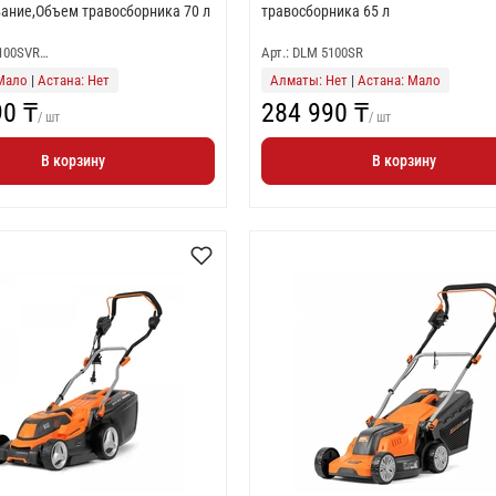
ание,Объем травосборника 70 л
травосборника 65 л
5100SVR…
Арт.: DLM 5100SR
Мало
|
Астана: Нет
Алматы: Нет
|
Астана: Мало
90 ₸
284 990 ₸
/ шт
/ шт
В корзину
В корзину