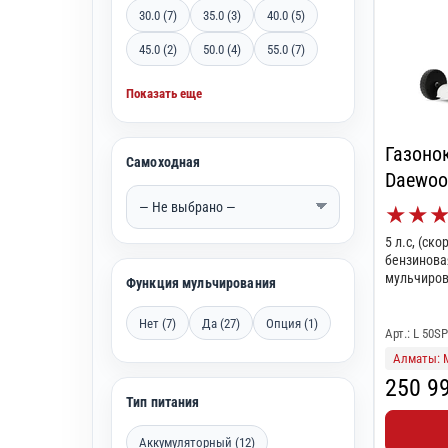
30.0 (7)
35.0 (3)
40.0 (5)
45.0 (2)
50.0 (4)
55.0 (7)
Показать еще
Газоно
Самоходная
Daewoo
★
★
5 л.с, (ск
бензинова
мульчиров
Функция мульчирования
Нет (7)
Да (27)
Опция (1)
Арт.: L 50SP
Алматы: 
250 9
Тип питания
Аккумуляторный (12)