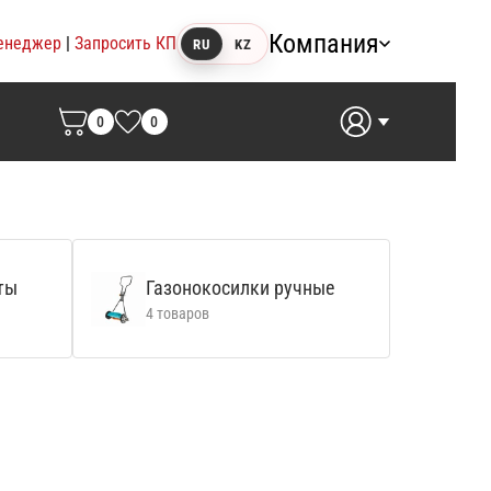
Компания
енеджер
|
Запросить КП
RU
KZ
0
0
ты
Газонокосилки ручные
4 товаров