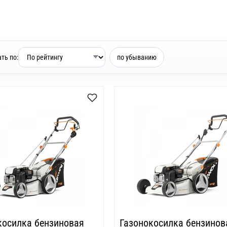
ть по:
по убыванию
косилка бензиновая
Газонокосилка бензинов