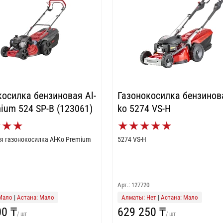
косилка бензиновая Al-
Газонокосилка бензинова
ium 524 SP-B (123061)
ko 5274 VS-H
★
★
★
★
★
★
★
★
я газонокосилка Al-Ko Premium
5274 VS-H
1
Арт.: 127720
Мало
|
Астана: Мало
Алматы: Нет
|
Астана: Мало
00 ₸
629 250 ₸
/ шт
/ шт