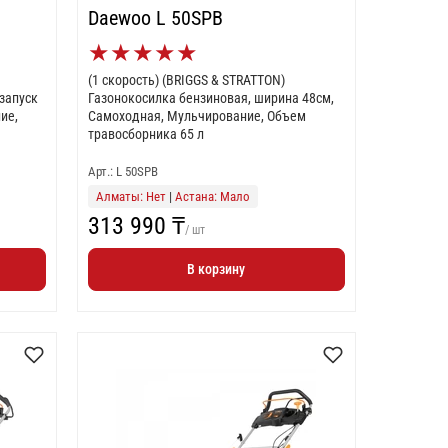
Daewoo L 50SPB
★
★
★
★
★
(1 скорость) (BRIGGS & STRATTON)
запуск
Газонокосилка бензиновая, ширина 48см,
ие,
Самоходная, Мульчирование, Объем
травосборника 65 л
Арт.: L 50SPB
Алматы: Нет
|
Астана: Мало
313 990 ₸
/ шт
В корзину