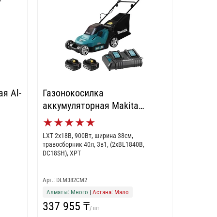
я Al-
Газонокосилка
аккумуляторная Makita
DLM382CM2
★
★
★
★
★
LXT 2х18В, 900Вт, ширина 38см,
травосборник 40л, 3в1, (2xBL1840B,
DC18SH), XPT
Арт.: DLM382CM2
Алматы: Много
|
Астана: Мало
337 955 ₸
/ шт