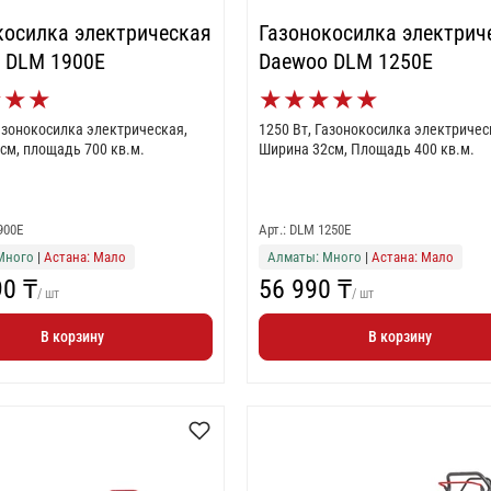
косилка электрическая
Газонокосилка электрич
 DLM 1900E
Daewoo DLM 1250E
★
★
★
★
★
★
★
★
Газонокосилка электрическая,
1250 Вт, Газонокосилка электричес
см, площадь 700 кв.м.
Ширина 32см, Площадь 400 кв.м.
900E
Арт.: DLM 1250E
Много
|
Астана: Мало
Алматы: Много
|
Астана: Мало
90 ₸
56 990 ₸
/ шт
/ шт
В корзину
В корзину