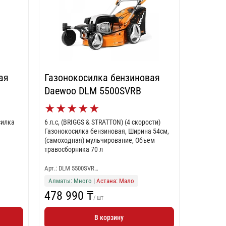
ая
Газонокосилка бензиновая
Daewoo DLM 5500SVRB
★
★
★
★
★
силка
6 л.с, (BRIGGS & STRATTON) (4 скорости)
ь
Газонокосилка бензиновая, Ширина 54см,
(самоходная) мульчирование, Объем
травосборника 70 л
Арт.: DLM 5500SVR…
Алматы: Много
|
Астана: Мало
478 990 ₸
/ шт
В корзину