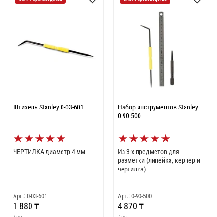
Штихель Stanley 0-03-601
Набор инструментов Stanley
0-90-500
★
★
★
★
★
★
★
★
★
★
ЧЕРТИЛКА диаметр 4 мм
Из 3-х предметов для
разметки (линейка, кернер и
чертилка)
Арт.: 0-03-601
Арт.: 0-90-500
1 880 ₸
4 870 ₸
/ шт
/ шт