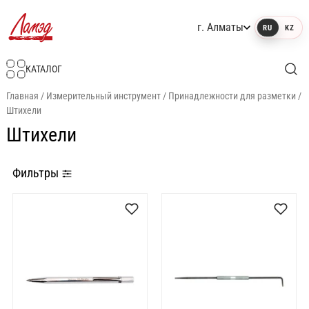
г. Алматы
RU
KZ
Интернет-магазин Ламэд
КАТАЛОГ
Главная
/
Измерительный инструмент
/
Принадлежности для разметки
/
Штихели
Штихели
Фильтры