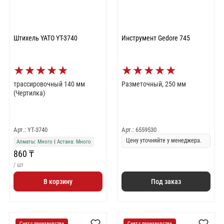
Штихель YATO YT-3740
Инструмент Gedore 745
★
★
★
★
★
★
★
★
★
★
трассировочный 140 мм
Разметочный, 250 мм
(Чертилка)
Арт.: YT-3740
Арт.: 6559530
Цену уточняйте у менеджера.
Алматы: Много
|
Астана: Много
860 ₸
/ шт
В корзину
Под заказ
Снят с производства
Снят с производства