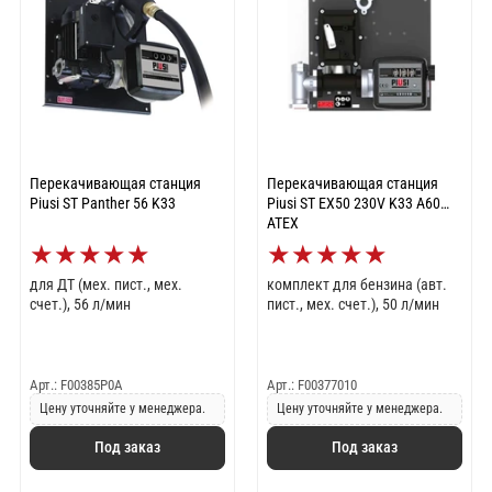
Перекачивающая станция
Перекачивающая станция
Piusi ST Panther 56 K33
Piusi ST EX50 230V K33 A60
ATEX
★
★
★
★
★
★
★
★
★
★
для ДТ (мех. пист., мех.
комплект для бензина (авт.
счет.), 56 л/мин
пист., мех. счет.), 50 л/мин
Арт.: F00385P0A
Арт.: F00377010
Цену уточняйте у менеджера.
Цену уточняйте у менеджера.
Под заказ
Под заказ