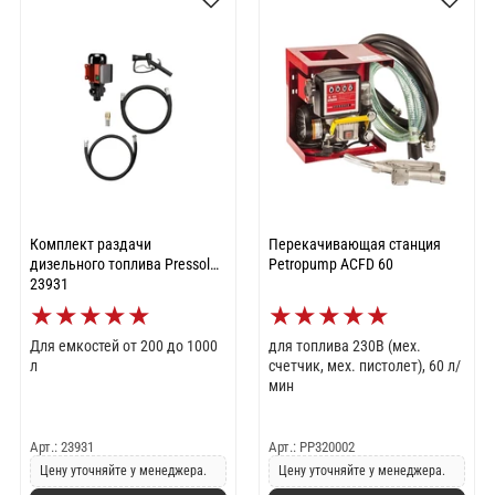
Комплект раздачи
Перекачивающая станция
дизельного топлива Pressol
Petropump ACFD 60
23931
★
★
★
★
★
★
★
★
★
★
Для емкостей от 200 до 1000
для топлива 230В (мех.
л
счетчик, мех. пистолет), 60 л/
мин
Арт.: 23931
Арт.: PP320002
Цену уточняйте у менеджера.
Цену уточняйте у менеджера.