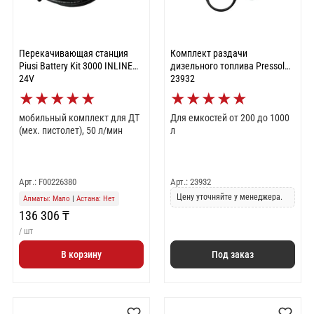
Перекачивающая станция
Комплект раздачи
Piusi Battery Kit 3000 INLINE
дизельного топлива Pressol
24V
23932
★
★
★
★
★
★
★
★
★
★
мобильный комплект для ДТ
Для емкостей от 200 до 1000
(мех. пистолет), 50 л/мин
л
Арт.: F00226380
Арт.: 23932
Цену уточняйте у менеджера.
Алматы: Мало
|
Астана: Нет
136 306 ₸
/ шт
В корзину
Под заказ