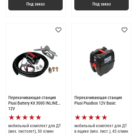
Под заказ
Под заказ
Перекачивающая станция
Перекачивающая станция
Piusi Battery Kit 3000 INLINE
Piusi Piusibox 12V Basic
12V
★
★
★
★
★
★
★
★
★
★
мобильный комплект для ДТ
мобильный комплект для ДТ
(мех. пистолет), 50 л/мин
в ящике (мех. пист.), 45 л/мин