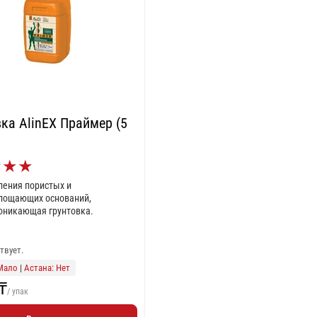
ка AlinEX Праймер (5
★
★
★
ления пористых и
лощающих оснований,
оникающая грунтовка.
ствует.
Мало
|
Астана: Нет
₸
/ упак