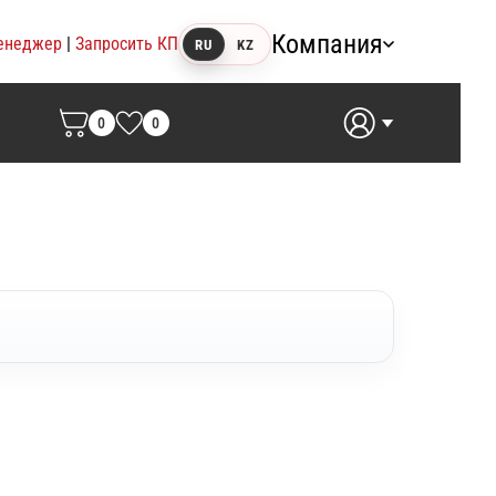
Компания
енеджер
|
Запросить КП
RU
KZ
0
0