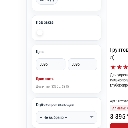
Под заказ
Грунтов
Цена
л)
–
★
★
Для укреп
Применить
сильнопог
глубокопр
Доступно: 3395 … 3395
Арт.: Отсут
Глубокопроникающая
Алматы: 
3 395 