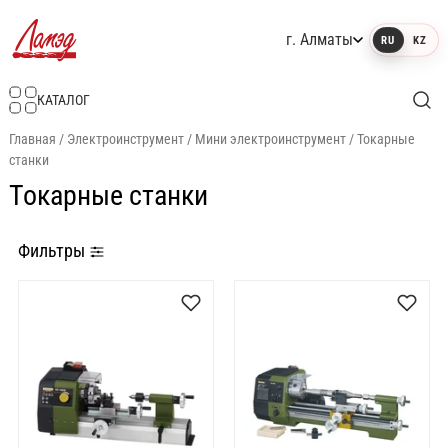
г. Алматы
RU
KZ
Интернет-магазин Ламэд
КАТАЛОГ
Главная
/
Электроинструмент
/
Мини электроинструмент
/
Токарные
станки
Токарные станки
Фильтры