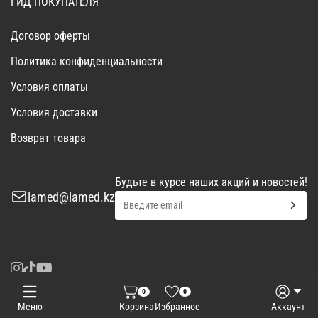
ГИД ПОКУПАТЕЛЯ
Договор оферты
Политика конфиденциальности
Условия оплаты
Условия доставки
Возврат товара
Будьте в курсе наших акций и новостей!
lamed@lamed.kz
0
0
Войти
Запросить КП
Меню
Корзина
Избранное
Аккаунт