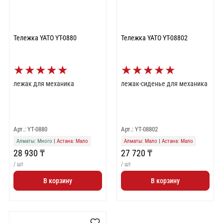
Тележка YATO YT-0880
Тележка YATO YT-08802
★
★
★
★
★
★
★
★
★
★
лежак для механика
лежак-сиденье для механика
Арт.: YT-0880
Арт.: YT-08802
Алматы: Много
|
Астана: Мало
Алматы: Мало
|
Астана: Мало
28 930 ₸
27 720 ₸
/ шт
/ шт
В корзину
В корзину