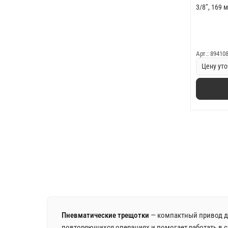
3/8’’, 169 
Арт.: 89410
Цену уто
Пневматические трещотки
— компактный привод дл
повторяющихся операциях и помогает работать в с