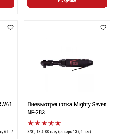
В корзину
RW61
Пневмотрещотка Mighty Seven
NE-383
★
★
★
★
★
; 61 н/
3/8"; 13,5-88 н.м; (pеверс 135,6 н.м)