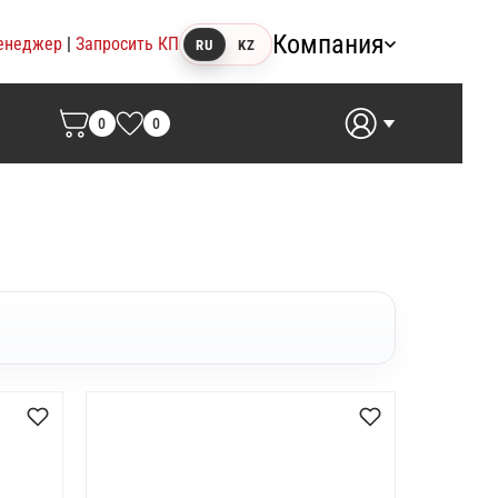
Компания
енеджер
|
Запросить КП
RU
KZ
0
0