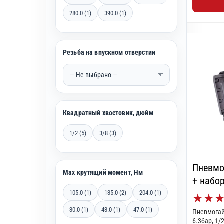
280.0 (1)
390.0 (1)
Резьба на впускном отверстии
Квадратный хвостовик, дюйм
1/2 (5)
3/8 (3)
Пневмо
Max крутящий момент, Нм
+ набор
105.0 (1)
135.0 (2)
204.0 (1)
★
★
30.0 (1)
43.0 (1)
47.0 (1)
Пневмогай
6.3бар, 1/