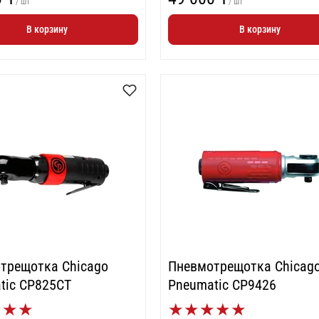
/ шт
/ шт
В корзину
В корзину
трещотка Chicago
Пневмотрещотка Chicag
tic CP825CT
Pneumatic CP9426
★
★
★
★
★
★
★
★