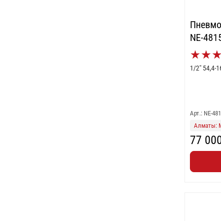
Пневмо
NE-481
★
★
1/2" 54,4-
Арт.: NE-48
Алматы: 
77 00