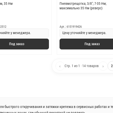
мм, 35 Нм
Пневмотрещотка; 3/8"; 7-35 Нм;
максимально 35 Нм (реверс)
82512
Арт.: 6151919426
чняйте у менеджера.
Цену уточняйте у менеджера.
Под заказ
Под заказ
‹
›
Стр. 1 из 1 · 14 товаров
я быстрого откручивания и затяжки крепежа в сервисных работах и 
тесненных зонах, где обычной рукояткой не подлезть.