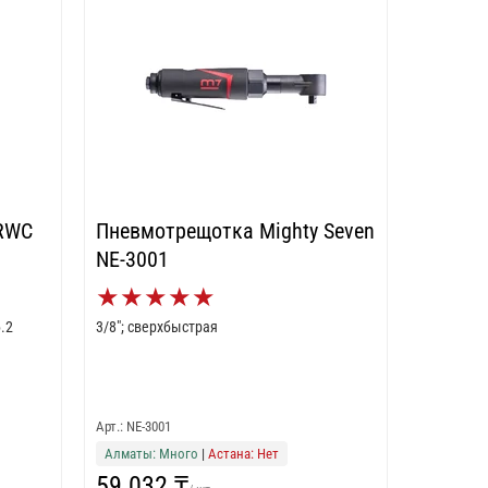
 RWC
Пневмотрещотка Mighty Seven
NE-3001
★
★
★
★
★
.2
3/8"; сверхбыстрая
Арт.: NE-3001
Алматы: Много
|
Астана: Нет
59 032 ₸