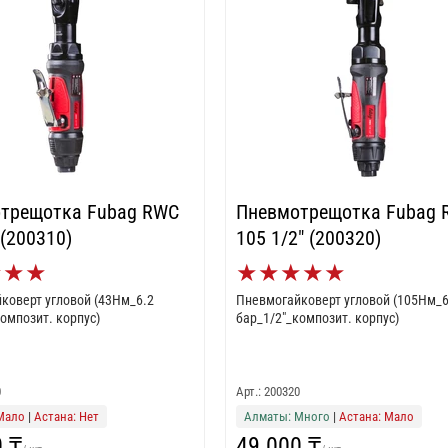
трещотка Fubag RWC
Пневмотрещотка Fubag
 (200310)
105 1/2" (200320)
★
★
★
★
★
★
★
★
коверт угловой (43Нм_6.2
Пневмогайковерт угловой (105Нм_6
омпозит. корпус)
бар_1/2"_композит. корпус)
0
Арт.: 200320
Мало
|
Астана: Нет
Алматы: Много
|
Астана: Мало
0 ₸
49 000 ₸