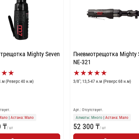
трещотка Mighty Seven
Пневмотрещотка Mighty 
NE-321
★
★
★
★
★
★
★
★
Н.м (Реверс 40 н.м)
3/8"; 13,5-47 н.м (Реверс 68 н.м)
ствует.
Арт.: Отсутствует.
Мало
|
Астана: Мало
Алматы: Много
|
Астана: Мало
0 ₸
52 300 ₸
/ шт
/ шт