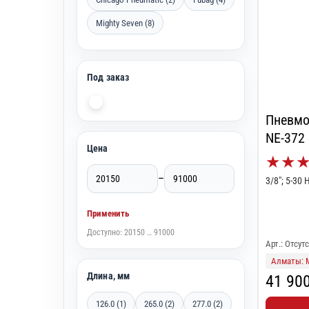
Mighty Seven (8)
Под заказ
Пневмо
NE-372
Цена
★
★
–
3/8"; 5-30 
Применить
Доступно: 20150 … 91000
Арт.: Отсут
Алматы: 
Длина, мм
41 90
126.0 (1)
265.0 (2)
277.0 (2)