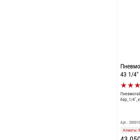
Пневмо
43 1/4"
★
★
Пневмогай
бар_1/4"_к
Арт.: 20031
Алматы: 
43 05