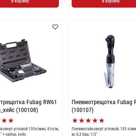
В корзину
В корзину
трещотка Fubag RW61
Пневмотрещотка Fubag 
_кейс (100108)
(100107)
★
★
★
★
★
★
★
★
коверт угловой 135л/мин, 61н/м,
Пневмогайковерт угловой; 135 л/мин
2" + набор, кейс
м; 6,3 бар; 1/2"