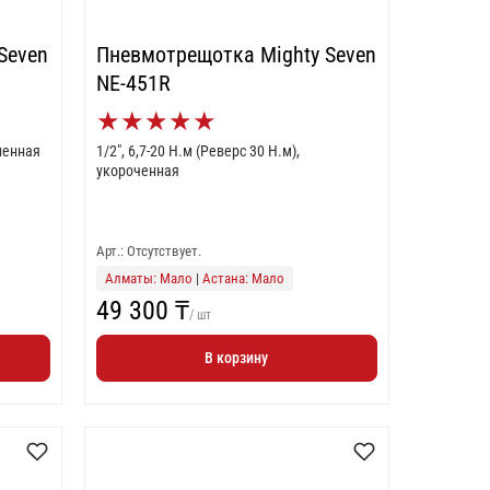
Seven
Пневмотрещотка Mighty Seven
NE-451R
★
★
★
★
★
иненная
1/2", 6,7-20 Н.м (Реверс 30 Н.м),
укороченная
Арт.: Отсутствует.
Алматы: Мало
|
Астана: Мало
49 300 ₸
/ шт
В корзину