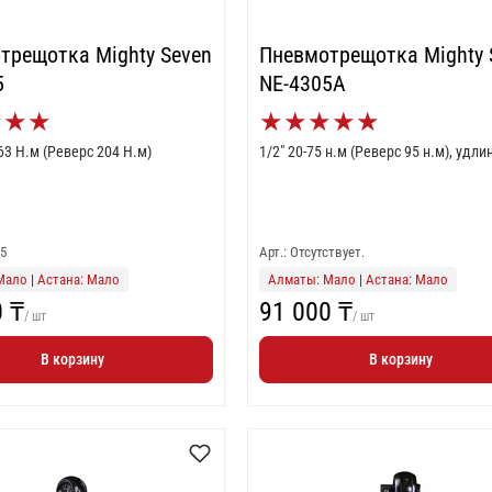
трещотка Mighty Seven
Пневмотрещотка Mighty 
5
NE-4305A
★
★
★
★
★
★
★
★
163 Н.м (Реверс 204 Н.м)
1/2" 20-75 н.м (Реверс 95 н.м), удл
15
Арт.: Отсутствует.
Мало
|
Астана: Мало
Алматы: Мало
|
Астана: Мало
0 ₸
91 000 ₸
/ шт
/ шт
В корзину
В корзину