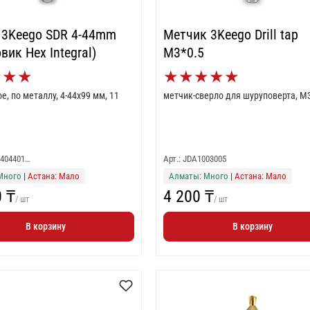
 3Keego SDR 4-44mm
Метчик 3Keego Drill tap
вик Hex Integral)
M3*0.5
★
★
★
★
★
★
★
★
е, по металлу, 4-44x99 мм, 11
метчик-сверло для шуруповерта, M
0404401…
Арт.: JDA1003005
Много
|
Астана: Мало
Алматы: Много
|
Астана: Мало
0 ₸
4 200 ₸
/ шт
/ шт
В корзину
В корзину