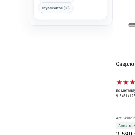
Ступенчатое (33)
Сверло
★
★
по металл
9.5x81x12
Арт.: 49323
Алматы: 
2 590 