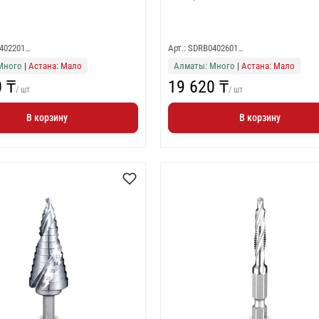
0402201…
Арт.: SDRB0402601…
Много
|
Астана: Мало
Алматы: Много
|
Астана: Мало
0 ₸
19 620 ₸
/ шт
/ шт
В корзину
В корзину