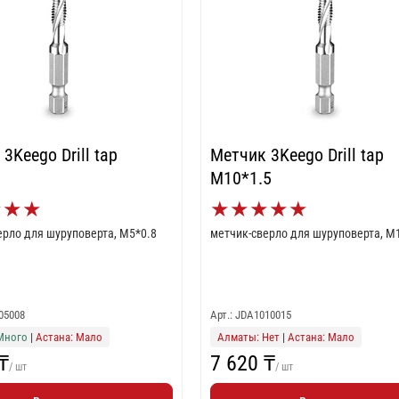
3Keego Drill tap
Метчик 3Keego Drill tap
M10*1.5
★
★
★
★
★
★
★
★
ерло для шуруповерта, M5*0.8
метчик-сверло для шуруповерта, M
05008
Арт.: JDA1010015
Много
|
Астана: Мало
Алматы: Нет
|
Астана: Мало
₸
7 620 ₸
/ шт
/ шт