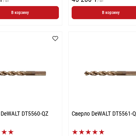
/ шт
/ шт
В корзину
В корзину
 DeWALT DT5560-QZ
Сверло DeWALT DT5561-
★
★
★
★
★
★
★
★