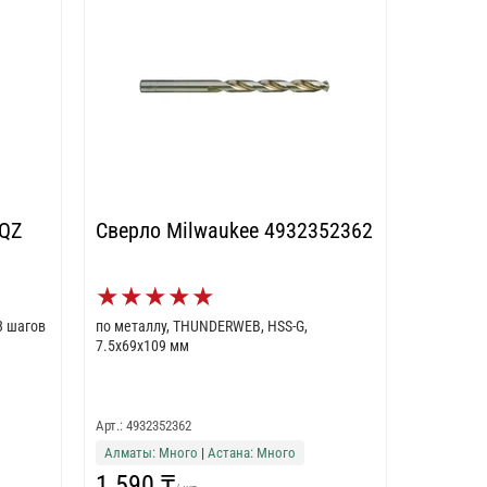
-QZ
Сверло Milwaukee 4932352362
★
★
★
★
★
3 шагов
по металлу, THUNDERWEB, HSS-G,
7.5x69x109 мм
Арт.: 4932352362
Алматы: Много
|
Астана: Много
1 590 ₸