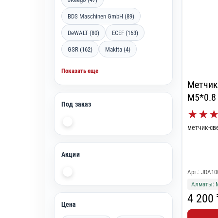
BDS Maschinen GmbH (89)
DeWALT (80)
ECEF (163)
GSR (162)
Makita (4)
Показать еще
Метчик 
M5*0.8
Под заказ
★
★
метчик-св
Акции
Арт.: JDA10
Алматы: 
4 200 
Цена