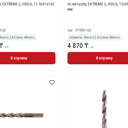
, EXTREME 2, HSS-G, 11.5x91x142
по металлу, EXTREME 2, HSS-G, 12x9
мм.
0-QZ
Арт.: DT5561-QZ
Много
|
Астана: Много
Алматы: Много
|
Астана: Много
₸
4 870 ₸
/ шт
/ шт
В корзину
В корзину