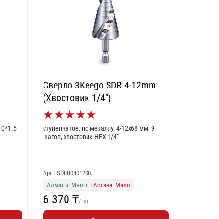
Сверло 3Keego SDR 4-12mm
(Хвостовик 1/4")
★
★
★
★
★
10*1.5
ступенчатое, по металлу, 4-12x68 мм, 9
шагов, хвостовик HEX 1/4"
Арт.: SDRB0401200…
Алматы: Много
|
Астана: Мало
6 370 ₸
/ шт