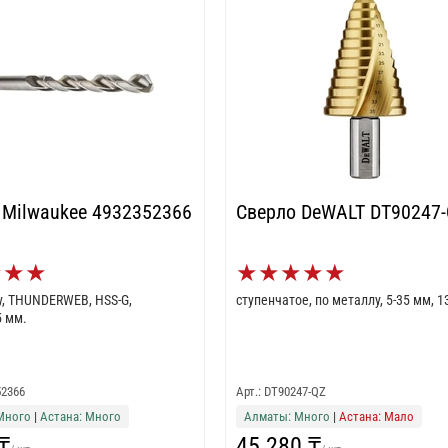
 Milwaukee 4932352366
Сверло DeWALT DT90247
★
★
★
★
★
★
★
★
у, THUNDERWEB, HSS-G,
ступенчатое, по металлу, 5-35 мм, 1
5 мм.
52366
Арт.: DT90247-QZ
Много
|
Астана: Много
Алматы: Много
|
Астана: Мало
₸
45 280 ₸