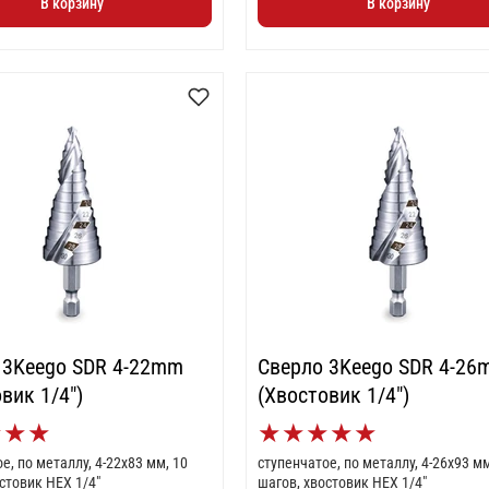
В корзину
В корзину
 3Keego SDR 4-22mm
Сверло 3Keego SDR 4-2
вик 1/4")
(Хвостовик 1/4")
★
★
★
★
★
★
★
★
е, по металлу, 4-22x83 мм, 10
ступенчатое, по металлу, 4-26x93 мм
стовик HEX 1/4"
шагов, хвостовик HEX 1/4"