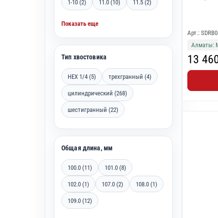
1-10 (2)
11.0 (10)
11.5 (2)
Показать еще
Арт.: SDRB
Алматы: 
13 46
Тип хвостовика
HEX 1/4 (5)
трехгранный (4)
цилиндрический (268)
шестигранный (22)
Общая длина, мм
100.0 (11)
101.0 (8)
102.0 (1)
107.0 (2)
108.0 (1)
109.0 (12)