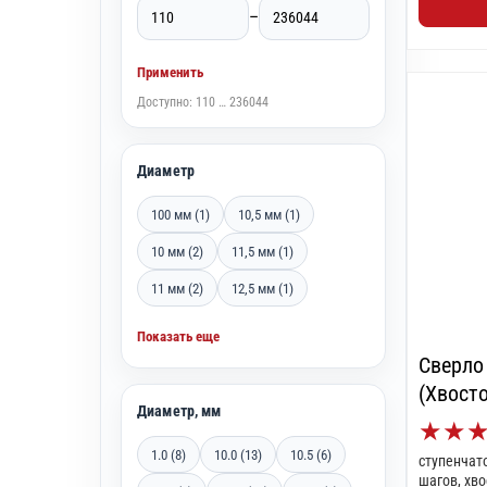
–
Применить
Доступно: 110 … 236044
Диаметр
100 мм (1)
10,5 мм (1)
10 мм (2)
11,5 мм (1)
11 мм (2)
12,5 мм (1)
Показать еще
Сверло
(Хвосто
Диаметр, мм
★
★
1.0 (8)
10.0 (13)
10.5 (6)
ступенчато
шагов, хво