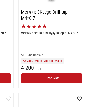
Метчик 3Keego Drill tap
M4*0.7
★
★
★
★
★
3*0.5
метчик-сверло для шуруповерта, M4*0.7
Арт.: JDA1004007
Алматы: Мало
|
Астана: Мало
4 200 ₸
/ шт
В корзину