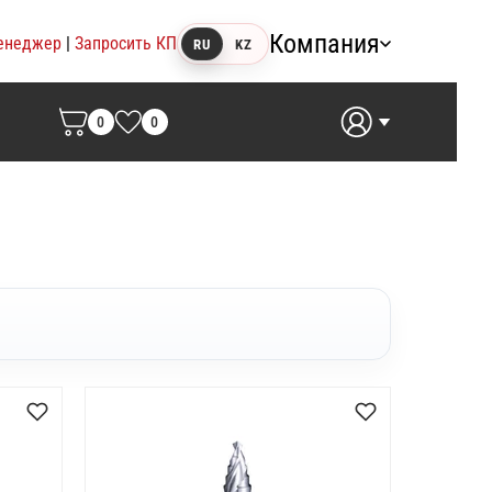
Компания
енеджер
|
Запросить КП
RU
KZ
0
0