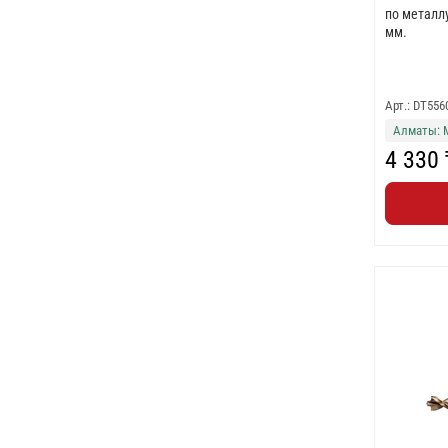
по металлу
мм.
Арт.: DT556
Алматы: 
4 330 