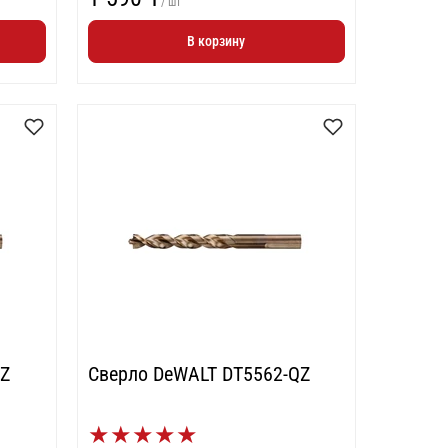
/ шт
В корзину
QZ
Сверло DeWALT DT5562-QZ
★
★
★
★
★