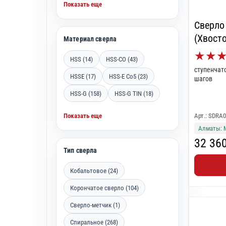
Показать еще
Сверло
(Хвосто
Материал сверла
★
★
HSS (14)
HSS-CO (43)
ступенчато
HSSE (17)
HSS-E Co5 (23)
шагов
HSS-G (158)
HSS-G TIN (18)
Показать еще
Арт.: SDRA
Алматы: 
32 36
Тип сверла
Кобальтовое (24)
Корончатое сверло (104)
Сверло-метчик (1)
Спиральное (268)