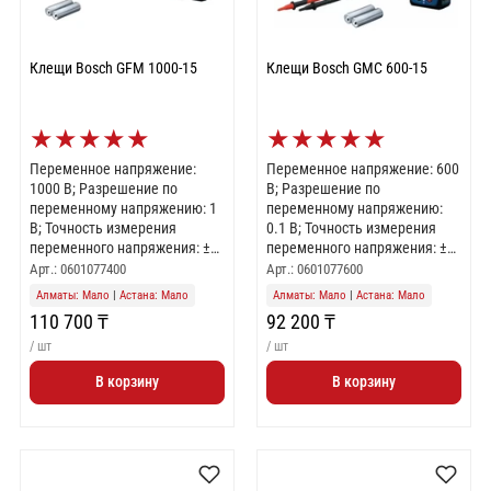
Клещи Bosch GFM 1000-15
Клещи Bosch GMC 600-15
★
★
★
★
★
★
★
★
★
★
Переменное напряжение:
Переменное напряжение: 600
1000 В; Разрешение по
В; Разрешение по
переменному напряжению: 1
переменному напряжению:
В; Точность измерения
0.1 В; Точность измерения
переменного напряжения: ±
переменного напряжения: ±
1.5 % + 5; Переменный ток:
1.2 % + 5; Переменный ток:
Арт.: 0601077400
Арт.: 0601077600
200 А; Разрешение по
600 А; Разрешение по
Алматы: Мало
|
Астана: Мало
Алматы: Мало
|
Астана: Мало
переменному току: 0.1 А;
переменному току: 0.1 А;
110 700 ₸
92 200 ₸
Точность измерения
Точность измерения
переменного тока: ± 3.0 % + 3;
переменного тока: ± 1.8 % + 5;
/ шт
/ шт
Постоянное напряжение:
Постоянное напряжение: 600
В корзину
В корзину
1000 В; Разрешение по
В; Разрешение по
постоянному напряжению: 1
постоянному напряжению: 0.1
В; Точность измерения
В; Точность измерения
постоянного напряжения: ±
постоянного напряжения: ±
1.0 % + 2; Сопротивление: 60
1.0 % + 3; Сопротивление: 40
МОм; Разрешение по
МОм; Разрешение по