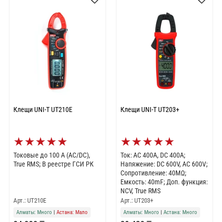
Клещи UNI-T UT210E
Клещи UNI-T UT203+
★
★
★
★
★
★
★
★
★
★
Токовые до 100 А (AC/DC),
Ток: AC 400A, DC 400A;
True RMS; В реестре ГСИ РК
Напяжение: DC 600V, AC 600V;
Сопротивление: 40MΩ;
Емкость: 40mF; Доп. функция:
NCV, True RMS
Арт.: UT210E
Арт.: UT203+
Алматы: Много
|
Астана: Мало
Алматы: Много
|
Астана: Много