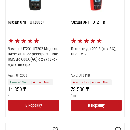
Клещи UNI-T UT200B+
Клещи UNI-T UT211B
★
★
★
★
★
★
★
★
★
★
Замена UT201 UT202 Модель
Токовые до 200 А (ток AC),
внесена в Гос реестр РК. True
True RMS
RMS до 600А (AC) с функцией
мультиметра.
Арт.: UT200B+
Арт.: UT211B
Алматы: Много
|
Астана: Мало
Алматы: Нет
|
Астана: Мало
14 850 ₸
73 500 ₸
/ шт
/ шт
В корзину
В корзину