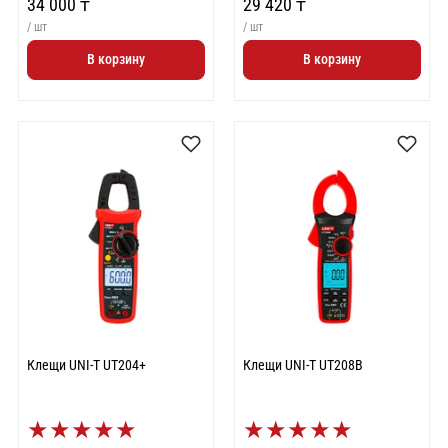
34 000 ₸
29 420 ₸
/ шт
/ шт
В корзину
В корзину
Клещи UNI-T UT204+
Клещи UNI-T UT208B
★
★
★
★
★
★
★
★
★
★