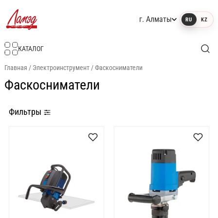
г. Алматы
RU
KZ
Интернет-магазин Ламэд
КАТАЛОГ
Главная
/
Электроинструмент
/
Фаскосниматели
Фаскосниматели
Фильтры