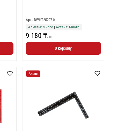
Арт.: DWHT25227-0
Алматы: Много
|
Астана: Много
9 180 ₸
/ шт
В корзину
Акция