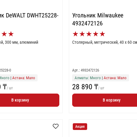
ик DeWALT DWHT25228-
Угольник Milwaukee
4932472126
★
★
★
★
★
★
★
★
й, 300 мм, алюминий
Столярный, метрический, 40 x 60 с
25228-0
Арт.: 4932472126
Много
|
Астана: Мало
Алматы: Много
|
Астана: Мало
0 ₸
28 890 ₸
/ шт
/ шт
В корзину
В корзину
Акция