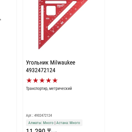
Угольник Milwaukee
4932472124
★
★
★
★
★
Транспортир, метрический
Арт.: 4932472124
Алматы: Много
|
Астана: Много
11 290 ₸