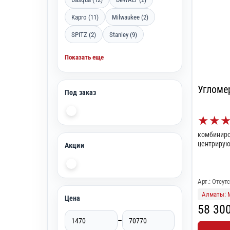
Kapro (11)
Milwaukee (2)
SPITZ (2)
Stanley (9)
Показать еще
Угломер
Под заказ
★
★
комбиниро
центрирую
Акции
Арт.: Отсут
Алматы: 
Цена
58 30
–