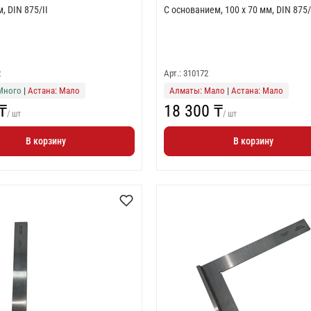
м, DIN 875/II
С основанием, 100 x 70 мм, DIN 875
2
Арт.: 310172
Много
|
Астана: Мало
Алматы: Мало
|
Астана: Мало
₸
18 300 ₸
/ шт
/ шт
В корзину
В корзину