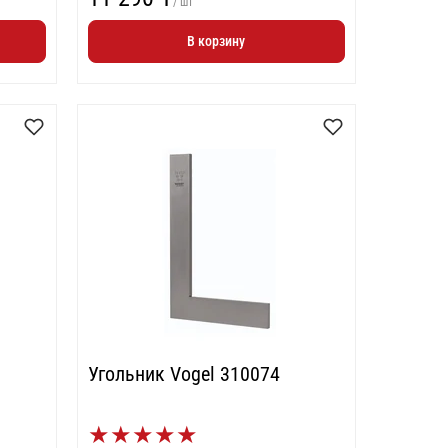
/ шт
В корзину
Угольник Vogel 310074
★
★
★
★
★