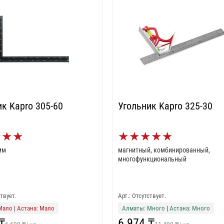
к Kapro 305-60
Угольник Kapro 325-30
★
★
★
★
★
★
★
★
мм
магнитный, комбинированный,
многофункциональный
ствует.
Арт.: Отсутствует.
Мало
|
Астана: Мало
Алматы: Много
|
Астана: Много
₸
6 974 ₸