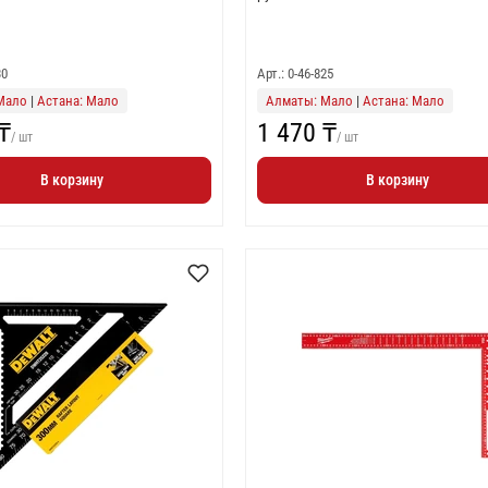
30
Арт.: 0-46-825
Мало
|
Астана: Мало
Алматы: Мало
|
Астана: Мало
₸
1 470 ₸
/ шт
/ шт
В корзину
В корзину