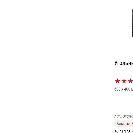
Угольни
★
★
600 х 400 
Арт.: Отсут
Алматы: 
5 312 