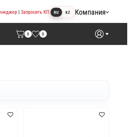
Компания
енеджер
|
Запросить КП
RU
KZ
0
0