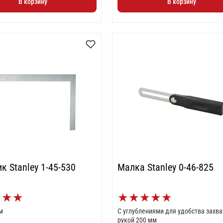
В корзину
В корзину
к Stanley 1-45-530
Малка Stanley 0-46-825
★
★
★
★
★
★
★
★
м
С углублениями для удобства захва
рукой 200 мм