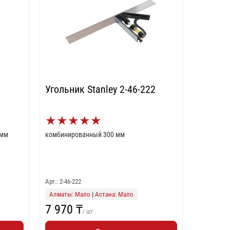
Угольник Stanley 2-46-222
★
★
★
★
★
 мм
комбинированный 300 мм
Арт.: 2-46-222
Алматы: Мало
|
Астана: Мало
7 970 ₸
/ шт