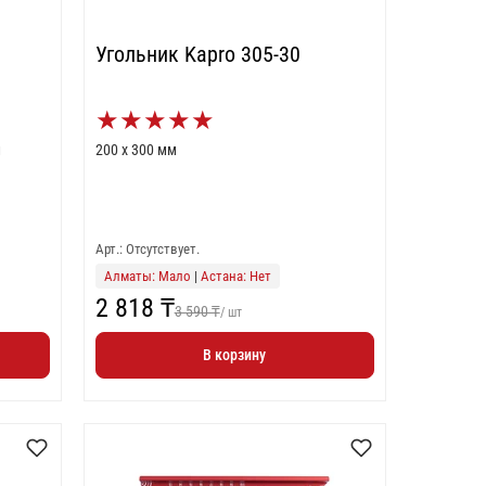
Угольник Kapro 305-30
★
★
★
★
★
м
200 х 300 мм
Арт.: Отсутствует.
Алматы: Мало
|
Астана: Нет
2 818 ₸
3 590 ₸
/ шт
В корзину