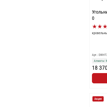
Угольн
0
★
★
кровельны
Арт.: DWHT
Алматы: 
18 37
Акция