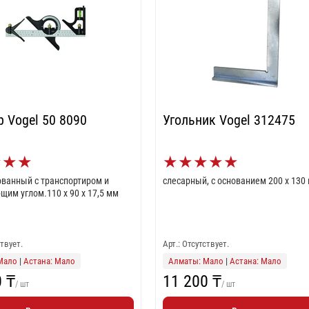
 Vogel 50 8090
Угольник Vogel 312475
★
★
★
★
★
★
★
★
ванный с транспортиром и
слесарный, с основанием 200 x 130
щим углом.110 x 90 x 17,5 мм
ствует.
Арт.: Отсутствует.
Мало
|
Астана: Мало
Алматы: Мало
|
Астана: Мало
0 ₸
11 200 ₸
/ шт
/ шт