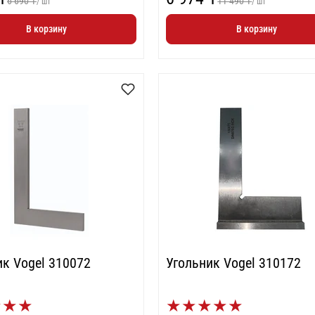
6 690 ₸
11 490 ₸
/ шт
/ шт
В корзину
В корзину
ик Vogel 310072
Угольник Vogel 310172
★
★
★
★
★
★
★
★