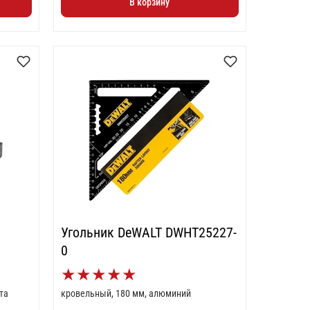
В корзину
Угольник DeWALT DWHT25227-
0
★
★
★
★
★
та
кровельный, 180 мм, алюминий