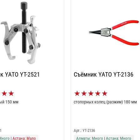
к YATO YT-2521
Съёмник YATO YT-2136
★
★
★
★
★
★
★
★
тый 150 мм
стопорных колец (разжим) 180 мм
1
Арт.: YT-2136
Много
|
Астана: Мало
Алматы: Много
|
Астана: Много