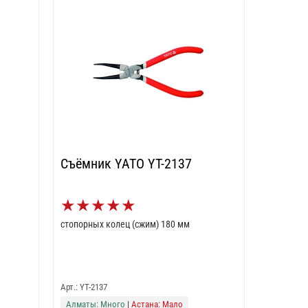
Съёмник YATO YT-2137
★
★
★
★
★
стопорных колец (сжим) 180 мм
Арт.: YT-2137
Алматы: Много
|
Астана: Мало