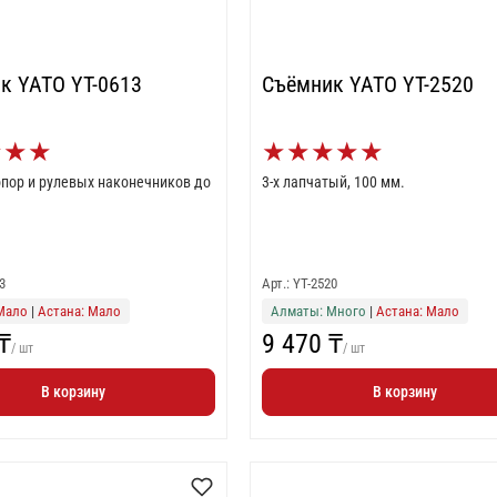
к YATO YT-0613
Съёмник YATO YT-2520
★
★
★
★
★
★
★
★
пор и рулевых наконечников до
3-х лапчатый, 100 мм.
3
Арт.: YT-2520
Мало
|
Астана: Мало
Алматы: Много
|
Астана: Мало
₸
9 470 ₸
/ шт
/ шт
В корзину
В корзину