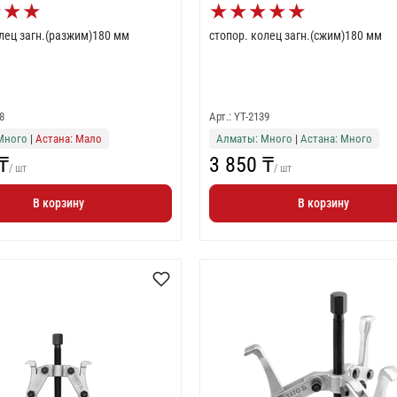
★
★
★
★
★
★
★
★
олец загн.(разжим)180 мм
стопор. колец загн.(сжим)180 мм
8
Арт.: YT-2139
Много
|
Астана: Мало
Алматы: Много
|
Астана: Много
₸
3 850 ₸
/ шт
/ шт
В корзину
В корзину