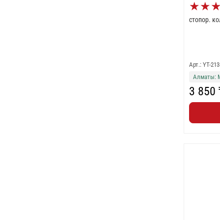
★
★
стопор. к
Арт.: YT-213
Алматы: 
3 850 