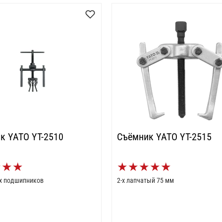
к YATO YT-2510
Съёмник YATO YT-2515
★
★
★
★
★
★
★
★
х подшипников
2-х лапчатый 75 мм