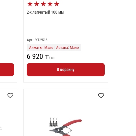
★
★
★
★
★
2-х лапчатый 100 мм
Арт.: YT-2516
Алматы: Мало
|
Астана: Мало
6 920 ₸
/ шт
В корзину