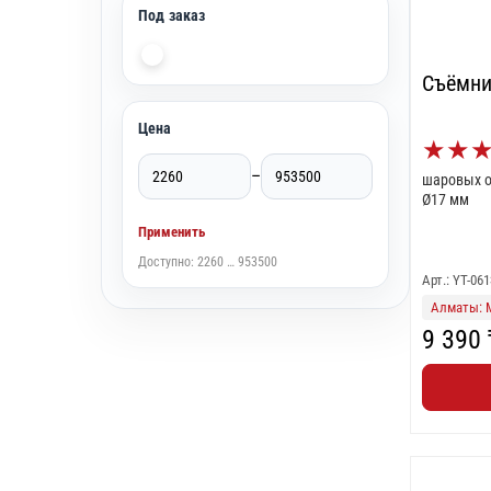
Под заказ
Съёмни
Цена
★
★
–
шаровых о
Ø17 мм
Применить
Доступно: 2260 … 953500
Арт.: YT-061
Алматы: 
9 390 