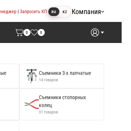
Компания
енеджер
|
Запросить КП
RU
KZ
0
0
тые
Съемники 3-х лапчатые
14 товаров
Съемники стопорных
колец
31 товаров