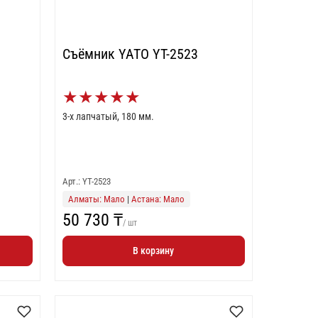
Съёмник YATO YT-2523
★
★
★
★
★
3-х лапчатый, 180 мм.
Арт.: YT-2523
Алматы: Мало
|
Астана: Мало
50 730 ₸
/ шт
В корзину