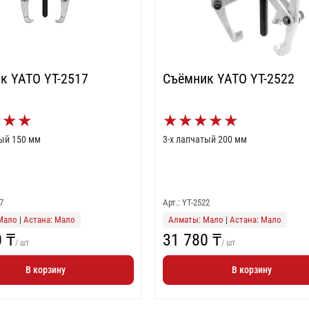
к YATO YT-2517
Съёмник YATO YT-2522
★
★
★
★
★
★
★
★
тый 150 мм
3-х лапчатый 200 мм
7
Арт.: YT-2522
Мало
|
Астана: Мало
Алматы: Мало
|
Астана: Мало
0 ₸
31 780 ₸
/ шт
/ шт
В корзину
В корзину