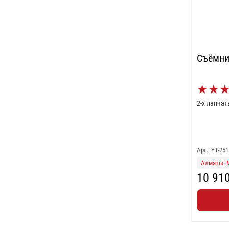
Съёмни
★
★
2-х лапча
Арт.: YT-251
Алматы: 
10 91