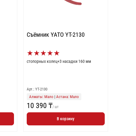
Съёмник YATO YT-2130
★
★
★
★
★
стопорных колец+3 насадки 160 мм
Арт.: YT-2130
Алматы: Мало
|
Астана: Мало
10 390 ₸
/ шт
В корзину