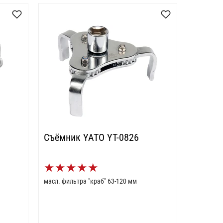
Съёмник YATO YT-0826
★
★
★
★
★
масл. фильтра "краб" 63-120 мм