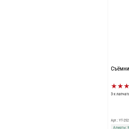
Съёмни
★
★
3-х лапча
Арт.: YT-252
Алматы: 