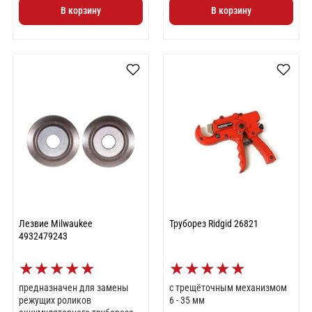
В корзину
В корзину
Лезвие Milwaukee
Труборез Ridgid 26821
4932479243
★
★
★
★
★
★
★
★
★
★
предназначен для замены
с трещёточным механизмом
режущих роликов
6 - 35 мм