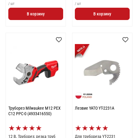
/ шт
/ шт
В корзину
В корзину
Труборез Milwaukee M12 PEX
Лезвие YATO YT-2231A
C12 PPC-0 (4933416550)
★
★
★
★
★
★
★
★
★
★
12 В, Труборез; резка труб
Для трубореза YT-2231