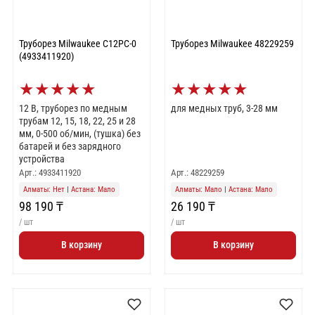
Труборез Milwaukee C12PC-0
Труборез Milwaukee 48229259
(4933411920)
★
★
★
★
★
★
★
★
★
★
12 В, труборез по медным
для медных труб, 3-28 мм
трубам 12, 15, 18, 22, 25 и 28
мм, 0-500 об/мин, (тушка) без
батарей и без зарядного
устройства
Арт.: 4933411920
Арт.: 48229259
Алматы: Нет
|
Астана: Мало
Алматы: Мало
|
Астана: Мало
98 190 ₸
26 190 ₸
/ шт
/ шт
В корзину
В корзину