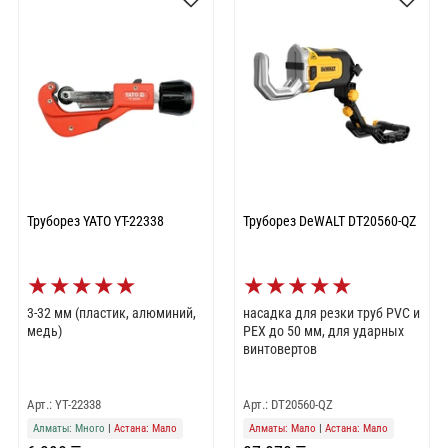
Труборез YATO YT-22338
Труборез DeWALT DT20560-QZ
★
★
★
★
★
★
★
★
★
★
3-32 мм (пластик, алюминий,
насадка для резки труб PVC и
медь)
PEX до 50 мм, для ударных
винтовертов
Арт.: YT-22338
Арт.: DT20560-QZ
Алматы: Много
|
Астана: Мало
Алматы: Мало
|
Астана: Мало