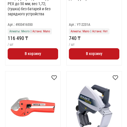
РЕХ до 50 мм; вес 1,72;
(тушка) без батарей и без
зарядного устройства
Арт.: 4933416550
Арт.: YT-2231A
Алматы: Много
|
Астана: Мало
Алматы: Мало
|
Астана: Нет
116 490 ₸
740 ₸
/ шт
/ шт
В корзину
В корзину