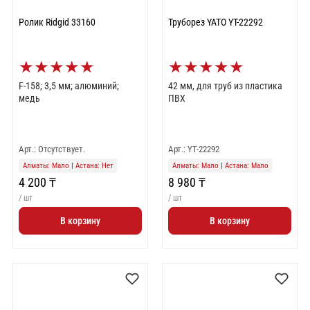
Ролик Ridgid 33160
Труборез YATO YT-22292
★
★
★
★
★
★
★
★
★
★
F-158; 3,5 мм; алюминий;
42 мм, для труб из пластика
медь
ПВХ
Арт.: Отсутствует.
Арт.: YT-22292
Алматы: Мало
|
Астана: Нет
Алматы: Мало
|
Астана: Мало
4 200 ₸
8 980 ₸
/ шт
/ шт
В корзину
В корзину