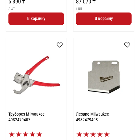
6 390 ₸
87 070 ₸
/ шт
/ шт
В корзину
В корзину
Труборез Milwaukee
Лезвие Milwaukee
4932479407
4932479408
★
★
★
★
★
★
★
★
★
★