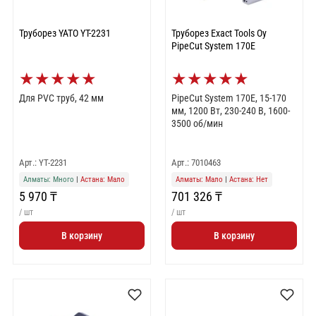
Труборез YATO YT-2231
Труборез Exact Tools Oy
PipeCut System 170E
★
★
★
★
★
★
★
★
★
★
Для PVC труб, 42 мм
PipeCut System 170E, 15-170
мм, 1200 Вт, 230-240 В, 1600-
3500 об/мин
Арт.: YT-2231
Арт.: 7010463
Алматы: Много
|
Астана: Мало
Алматы: Мало
|
Астана: Нет
5 970 ₸
701 326 ₸
/ шт
/ шт
В корзину
В корзину