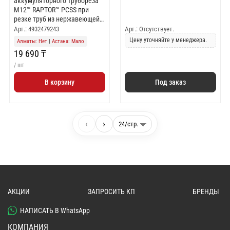
аккумуляторного трубореза
M12™ RAPTOR™ PCSS при
резке труб из нержавеющей
стали. Набор включает 2
Арт.: 4932479243
Арт.: Отсутствует.
сменных режущих ролика.
Цену уточняйте у менеджера.
Алматы: Нет
|
Астана: Мало
Лезвие рассчитано на работу
19 690 ₸
с трубами диаметром до 42
мм.
/ шт
В корзину
Под заказ
‹
›
АКЦИИ
ЗАПРОСИТЬ КП
БРЕНДЫ
НАПИСАТЬ В WhatsApp
КОМПАНИЯ