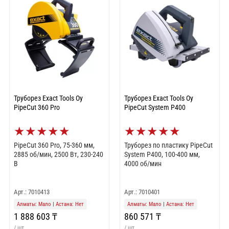
Труборез Exact Tools Oy
Труборез Exact Tools Oy
PipeCut 360 Pro
PipeCut System P400
★
★
★
★
★
★
★
★
★
★
PipeCut 360 Pro, 75-360 мм,
Труборез по пластику PipeCut
2885 об/мин, 2500 Вт, 230-240
System P400, 100-400 мм,
В
4000 об/мин
Арт.: 7010413
Арт.: 7010401
Алматы: Мало
|
Астана: Нет
Алматы: Мало
|
Астана: Нет
1 888 603 ₸
860 571 ₸
/ шт
/ шт