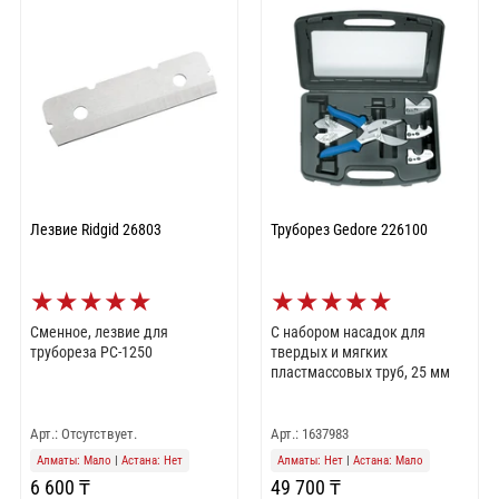
Лезвие Ridgid 26803
Труборез Gedore 226100
★
★
★
★
★
★
★
★
★
★
Сменное, лезвие для
С набором насадок для
трубореза PC-1250
твердых и мягких
пластмассовых труб, 25 мм
Арт.: Отсутствует.
Арт.: 1637983
Алматы: Мало
|
Астана: Нет
Алматы: Нет
|
Астана: Мало
6 600 ₸
49 700 ₸