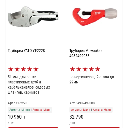
Труборез YATO YT-2228
Труборез Milwaukee
4932499088
★
★
★
★
★
★
★
★
★
★
51 мм, для резки
по нержавеющей стали до
пластиковых труб и
29мм
кабельканалов, садовых
шлангов, карнизов
Арт.: YT-2228
Арт.: 4932499088
Алматы: Много
|
Астана: Мало
Алматы: Мало
|
Астана: Мало
10 950 ₸
32 790 ₸
/ шт
/ шт