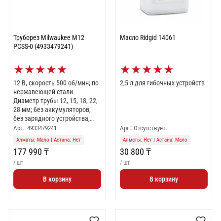
Труборез Milwaukee M12
Масло Ridgid 14061
PCSS-0 (4933479241)
★
★
★
★
★
★
★
★
★
★
12 В, скорость 500 об/мин; по
2,5 л для гибочных устройств
нержавеющей стали.
Диаметр трубы 12, 15, 18, 22,
28 мм; без аккумуляторов,
без зарядного устройства,
поставляется без кейса или
Арт.: 4933479241
Арт.: Отсутствует.
сумки
Алматы: Мало
|
Астана: Нет
Алматы: Нет
|
Астана: Мало
177 990 ₸
30 800 ₸
/ шт
/ шт
В корзину
В корзину