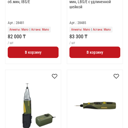
об.мин, IBS/E
мин, LBS/Е с удлиненной
шейкой
Арт.: 28481
Арт.: 28485
Алматы: Мало
|
Астана: Мало
Алматы: Мало
|
Астана: Мало
82 000 ₸
83 300 ₸
/ шт
/ шт
В корзину
В корзину