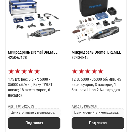
Микродрель Dremel DREMEL
Микродрель Dremel DREMEL
4250-6/128
8240-3/45
★
★
★
★
★
★
★
★
★
★
175 Вт; вес: 0,6 кг; 5000 -
12 В, 5000 - 35000 об/мин, 45
35000 об/мин; Eazy TWIST
аксессуаров, 3 насадки, 1
носик; 18 аксессуаров, 6
батарея Li-Ion 2 Ач, зарядка
насадок
Арт.: F0134250JS
Арт.: F0138240JF
Цену уточняйте у менеджера.
Цену уточняйте у менеджера.
Под заказ
Под заказ