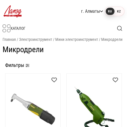
г. Алматы
RU
KZ
Интернет-магазин Ламэд
КАТАЛОГ
Главная
/
Электроинструмент
/
Мини электроинструмент
/
Микродрели
Микродрели
Фильтры