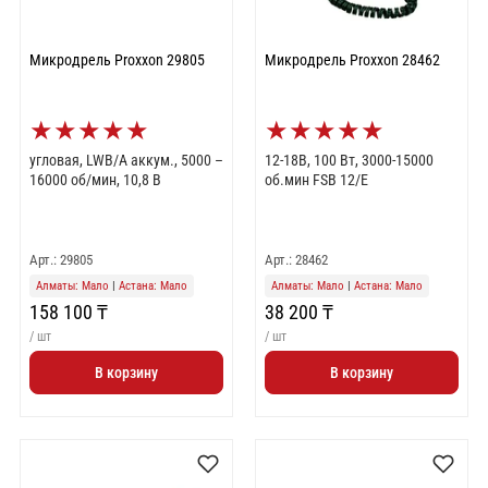
Микродрель Proxxon 29805
Микродрель Proxxon 28462
★
★
★
★
★
★
★
★
★
★
угловая, LWB/A аккум., 5000 –
12-18В, 100 Вт, 3000-15000
16000 об/мин, 10,8 В
об.мин FSB 12/E
Арт.: 29805
Арт.: 28462
Алматы: Мало
|
Астана: Мало
Алматы: Мало
|
Астана: Мало
158 100 ₸
38 200 ₸
/ шт
/ шт
В корзину
В корзину