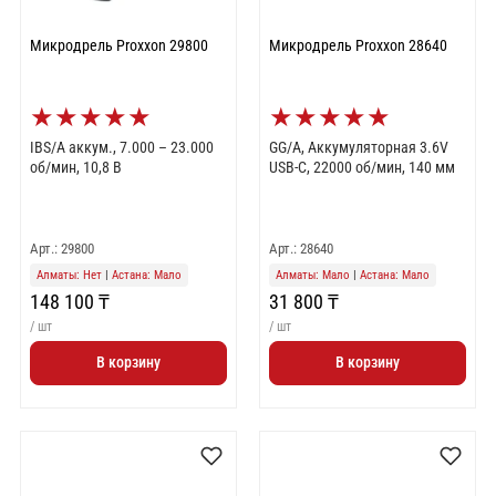
Микродрель Proxxon 29800
Микродрель Proxxon 28640
★
★
★
★
★
★
★
★
★
★
IBS/A аккум., 7.000 – 23.000
GG/A, Аккумуляторная 3.6V
об/мин, 10,8 В
USB-C, 22000 об/мин, 140 мм
Арт.: 29800
Арт.: 28640
Алматы: Нет
|
Астана: Мало
Алматы: Мало
|
Астана: Мало
148 100 ₸
31 800 ₸
/ шт
/ шт
В корзину
В корзину