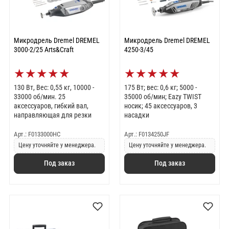
Микродрель Dremel DREMEL
Микродрель Dremel DREMEL
3000-2/25 Arts&Craft
4250-3/45
★
★
★
★
★
★
★
★
★
★
130 Вт, Вес: 0,55 кг, 10000 -
175 Вт; вес: 0,6 кг; 5000 -
33000 об/мин. 25
35000 об/мин; Eazy TWIST
аксессуаров, гибкий вал,
носик; 45 аксессуаров, 3
направляющая для резки
насадки
Арт.: F0133000HC
Арт.: F0134250JF
Цену уточняйте у менеджера.
Цену уточняйте у менеджера.
Под заказ
Под заказ