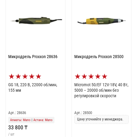
Микродрель Proxxon 28636
Микродрель Proxxon 28500
★
★
★
★
★
★
★
★
★
★
GG 18, 220 В, 22000 об/мин,
Micromot 50/ЕF 12V-18V, 40 Вт,
155 мм
5000 – 20000 об/мин без
регулировкой скорости
Арт.: 28636
Арт.: 28500
Цену уточняйте у менеджера.
Алматы: Мало
|
Астана: Мало
33 800 ₸
/ шт