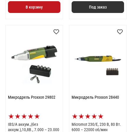
В корзину
Под заказ
Микродрель Proxxon 29802
Микродрель Proxxon 28440
★
★
★
★
★
★
★
★
★
★
IBS/A аккум.,(без
Micromot 230/E, 230 В, 80 Вт.
аккум.),10,8В., 7.000 – 23.000
6000 – 22000 об/мин