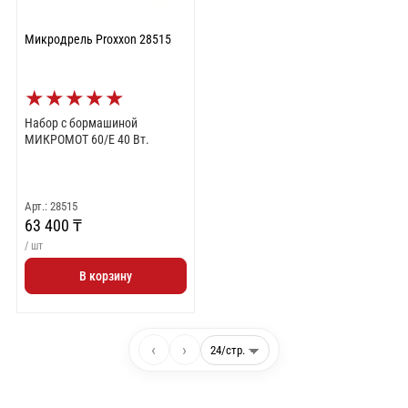
Микродрель Proxxon 28515
★
★
★
★
★
Набор с бормашиной
МИКРОМОТ 60/Е 40 Вт.
Арт.: 28515
63 400 ₸
/ шт
В корзину
‹
›