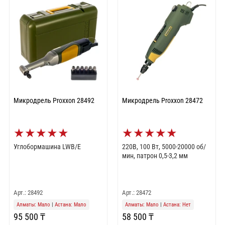
Микродрель Proxxon 28492
Микродрель Proxxon 28472
★
★
★
★
★
★
★
★
★
★
Углобормашина LWB/E
220В, 100 Вт, 5000-20000 об/
мин, патрон 0,5-3,2 мм
Арт.: 28492
Арт.: 28472
Алматы: Мало
|
Астана: Мало
Алматы: Мало
|
Астана: Нет
95 500 ₸
58 500 ₸