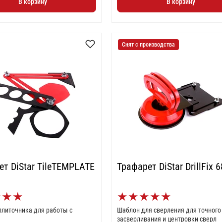
В корзину
В корзину
Снят с производства
ет DiStar TileTEMPLATE
Трафарет DiStar DrillFix 6
★
★
★
★
★
★
★
★
плиточника для работы с
Шаблон для сверления для точного
засверливания и центровки сверл