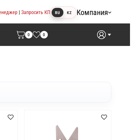
Компания
енеджер
|
Запросить КП
RU
KZ
0
0