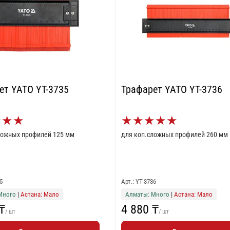
ет YATO YT-3735
Трафарет YATO YT-3736
★
★
★
★
★
★
★
★
ложных профилей 125 мм
для коп.сложных профилей 260 мм
5
Арт.: YT-3736
Много
|
Астана: Мало
Алматы: Много
|
Астана: Мало
₸
4 880 ₸
/ шт
/ шт