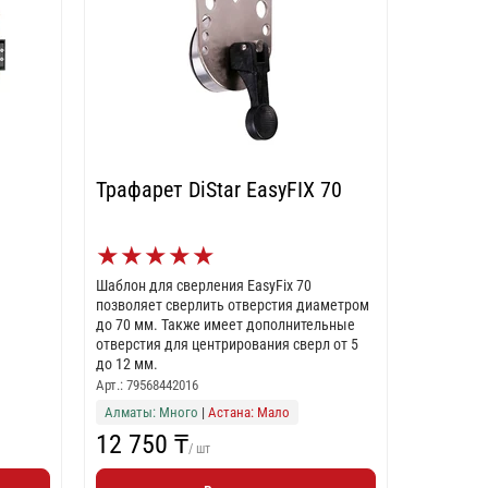
Трафарет DiStar EasyFIX 70
★
★
★
★
★
Шаблон для сверления EasyFix 70
позволяет сверлить отверстия диаметром
до 70 мм. Также имеет дополнительные
отверстия для центрирования сверл от 5
до 12 мм.
Арт.: 79568442016
Алматы: Много
|
Астана: Мало
12 750 ₸
/ шт