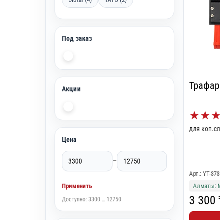
Под заказ
Трафар
Акции
★
★
для коп.с
Цена
–
Арт.: YT-373
Применить
Алматы: 
3 300 
Доступно: 3300 … 12750