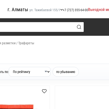
г. Алматы
Выездной м
ул. Тажибаевой 155/1
+7 (727) 355-64-00
я разметки
/
Трафареты
ть по:
по убыванию