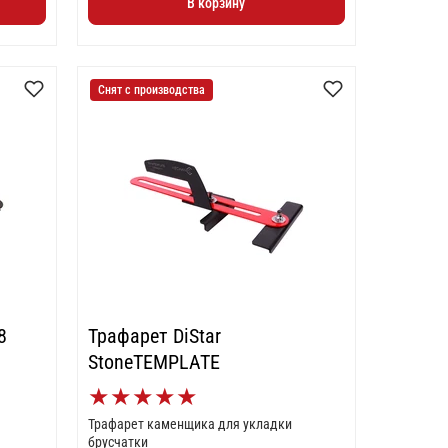
В корзину
Снят с производства
8
Трафарет DiStar
StoneTEMPLATE
★
★
★
★
★
Трафарет каменщика для укладки
брусчатки