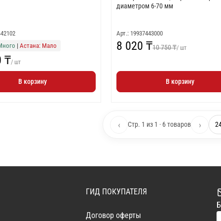
диаметром 6-70 мм
442102
Арт.: 19937443000
8 020 ₸
Много
|
Астана: Мало
10 750 ₸
/ шт
0 ₸
/ шт
В корзину
В корзину
‹
›
Стр. 1 из 1 · 6 товаров
ГИД ПОКУПАТЕЛЯ
Б
Договор оферты