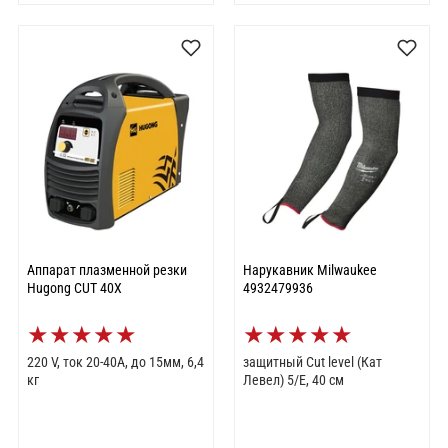
Аппарат плазменной резки
Нарукавник Milwaukee
Hugong CUT 40X
4932479936
★
★
★
★
★
★
★
★
★
★
220 V, ток 20-40A, до 15мм, 6,4
защитный Cut level (Кат
кг
Левел) 5/E, 40 см