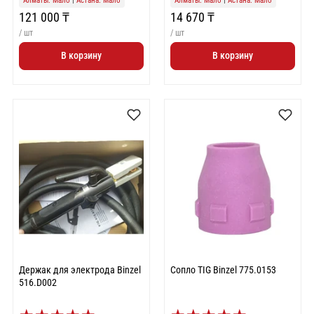
Алматы: Мало
|
Астана: Мало
Алматы: Мало
|
Астана: Мало
121 000 ₸
14 670 ₸
/ шт
/ шт
В корзину
В корзину
Держак для электрода Binzel
Сопло TIG Binzel 775.0153
516.D002