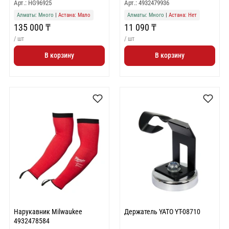
Арт.: HG96925
Арт.: 4932479936
Алматы: Много
|
Астана: Мало
Алматы: Много
|
Астана: Нет
135 000 ₸
11 090 ₸
/ шт
/ шт
В корзину
В корзину
Нарукавник Milwaukee
Держатель YATO YT-08710
4932478584