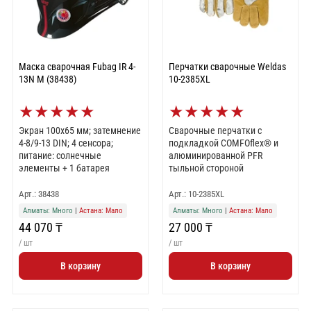
Маска сварочная Fubag IR 4-
Перчатки сварочные Weldas
13N M (38438)
10-2385XL
★
★
★
★
★
★
★
★
★
★
Экран 100х65 мм; затемнение
Сварочные перчатки с
4-8/9-13 DIN; 4 сенсора;
подкладкой COMFOflex® и
питание: солнечные
алюминированной PFR
элементы + 1 батарея
тыльной стороной
Арт.: 38438
Арт.: 10-2385XL
Алматы: Много
|
Астана: Мало
Алматы: Много
|
Астана: Мало
44 070 ₸
27 000 ₸
/ шт
/ шт
В корзину
В корзину