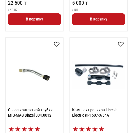
22 500 ₸
5 000 ₸
/ упак
/ шт
В корзину
В корзину
Опора контактной трубки
Комплект роликов Lincoln-
MIG-MAG Binzel 004.0012
Electric KP1507-3/64A
★
★
★
★
★
★
★
★
★
★