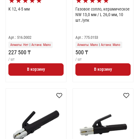
★
★
★
★
★
★
★
★
★
★
K 12, 4-5 мм
Газовое сопло, керамическое
NW 13,0 мм / L 26,0 мм, 10
шт./упк
Арт.: 516.D002
Арт.: 775.0153
Алматы: Нет
|
Астана: Мало
Алматы: Мало
|
Астана: Мало
227 500 ₸
500 ₸
/ шт
/ шт
В корзину
В корзину