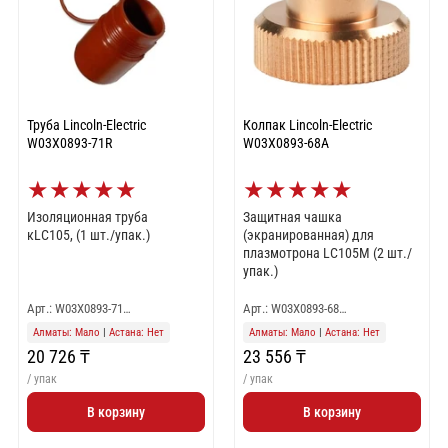
Труба Lincoln-Electric
Колпак Lincoln-Electric
W03X0893-71R
W03X0893-68A
★
★
★
★
★
★
★
★
★
★
Изоляционная труба
Защитная чашка
кLC105, (1 шт./упак.)
(экранированная) для
плазмотрона LC105M (2 шт./
упак.)
Арт.: W03X0893-71…
Арт.: W03X0893-68…
Алматы: Мало
|
Астана: Нет
Алматы: Мало
|
Астана: Нет
20 726 ₸
23 556 ₸
/ упак
/ упак
В корзину
В корзину