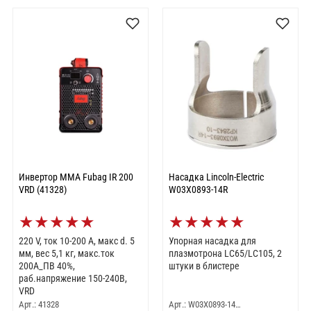
Инвертор MMA Fubag IR 200
Насадка Lincoln-Electric
VRD (41328)
W03X0893-14R
★
★
★
★
★
★
★
★
★
★
220 V, ток 10-200 А, макс d. 5
Упорная насадка для
мм, вес 5,1 кг, макс.ток
плазмотрона LC65/LC105, 2
200А_ПВ 40%,
штуки в блистере
раб.напряжение 150-240В,
VRD
Арт.: 41328
Арт.: W03X0893-14…