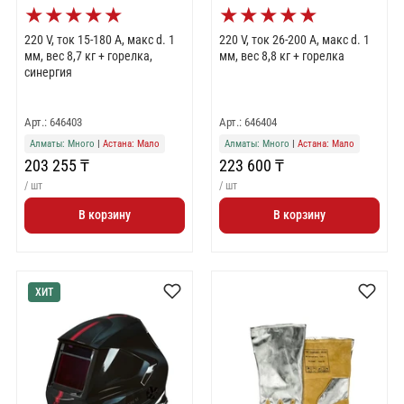
★
★
★
★
★
★
★
★
★
★
220 V, ток 15-180 А, макс d. 1
220 V, ток 26-200 А, макс d. 1
мм, вес 8,7 кг + горелка,
мм, вес 8,8 кг + горелка
синергия
Арт.: 646403
Арт.: 646404
Алматы: Много
|
Астана: Мало
Алматы: Много
|
Астана: Мало
203 255 ₸
223 600 ₸
/ шт
/ шт
В корзину
В корзину
ХИТ