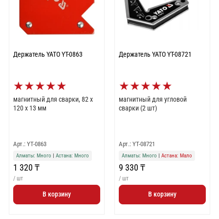
Держатель YATO YT-0863
Держатель YATO YT-08721
★
★
★
★
★
★
★
★
★
★
магнитный для сварки, 82 x
магнитный для угловой
120 x 13 мм
сварки (2 шт)
Арт.: YT-0863
Арт.: YT-08721
Алматы: Много
|
Астана: Много
Алматы: Много
|
Астана: Мало
1 320 ₸
9 330 ₸
/ шт
/ шт
В корзину
В корзину