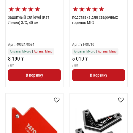
★
★
★
★
★
★
★
★
★
★
защитный Cut level (Кат
подставка для сварочных
Левел) 3/С, 40 см
горелок MIG
Арт.: 4932478584
Арт.: YT-08710
Алматы: Много
|
Астана: Мало
Алматы: Много
|
Астана: Мало
8 190 ₸
5 010 ₸
/ шт
/ шт
В корзину
В корзину