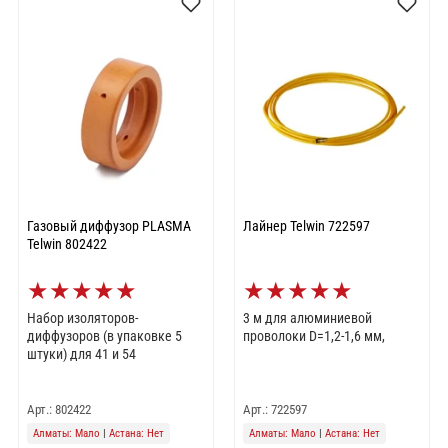
Газовый диффузор PLASMA
Лайнер Telwin 722597
Telwin 802422
★
★
★
★
★
★
★
★
★
★
Набор изоляторов-
3 м для алюминиевой
диффузоров (в упаковке 5
проволоки D=1,2-1,6 мм,
штуки) для 41 и 54
Арт.: 802422
Арт.: 722597
Алматы: Мало
|
Астана: Нет
Алматы: Мало
|
Астана: Нет