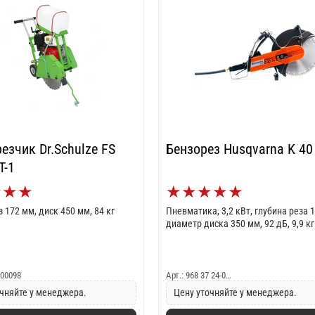
езчик Dr.Schulze FS
Бензорез Husqvarna K 40
T-1
★
★
★
★
★
★
★
★
ез 172 мм, диск 450 мм, 84 кг
Пневматика, 3,2 кВт, глубина реза 
диаметр диска 350 мм, 92 дБ, 9,9 кг
000098
Арт.: 968 37 24-0…
чняйте у менеджера.
Цену уточняйте у менеджера.