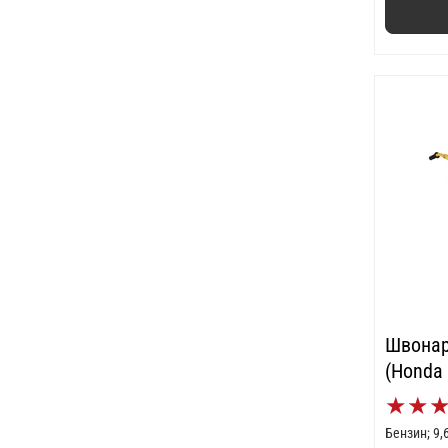
Швонар
(Honda
★
★
Бензин; 9,