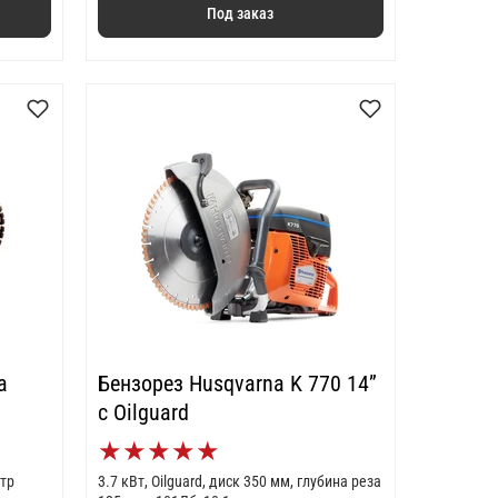
Под заказ
a
Бензорез Husqvarna K 770 14”
с Oilguard
★
★
★
★
★
етр
3.7 кВт, Oilguard, диск 350 мм, глубина реза