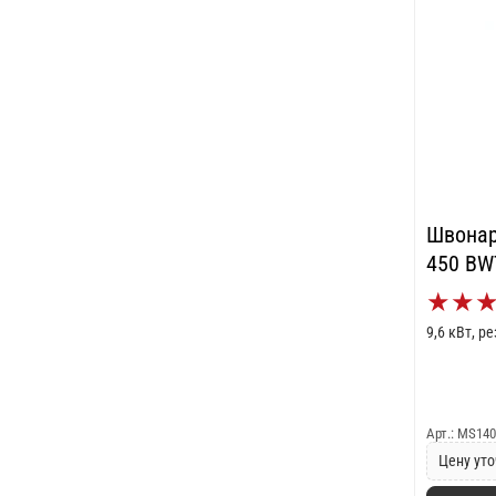
Швонар
450 BW
★
★
9,6 кВт, р
Арт.: MS14
Цену уто