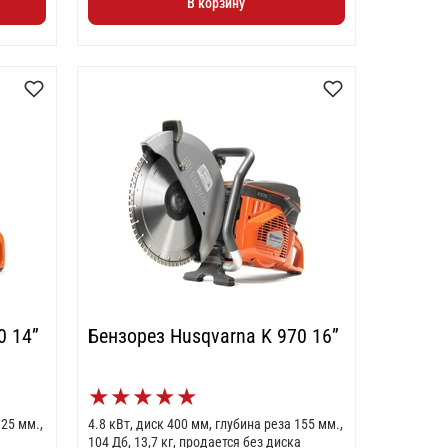
В корзину
0 14”
Бензорез Husqvarna K 970 16”
★
★
★
★
★
125 мм.,
4.8 кВт, диск 400 мм, глубина реза 155 мм.,
104 Дб, 13,7 кг, продается без диска