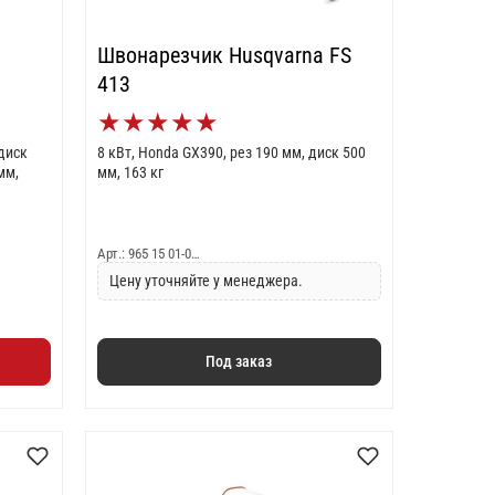
Швонарезчик Husqvarna FS
413
★
★
★
★
★
 диск
8 кВт, Honda GX390, рез 190 мм, диск 500
мм,
мм, 163 кг
Арт.: 965 15 01-0…
Цену уточняйте у менеджера.
Под заказ