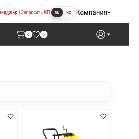
Компания
енеджер
|
Запросить КП
RU
KZ
0
0