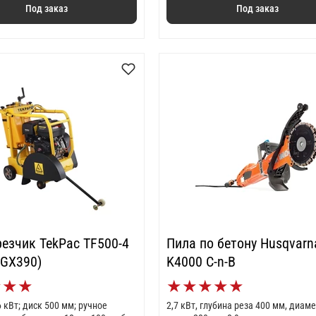
Под заказ
Под заказ
езчик TekPac TF500-4
Пила по бетону Husqvarn
 GX390)
K4000 C-n-B
★
★
★
★
★
★
★
★
6 кВт; диск 500 мм; ручное
2,7 кВт, глубина реза 400 мм, диам