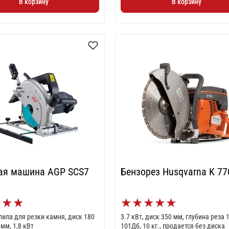
В корзину
В корзину
ая машина AGP SCS7
Бензорез Husqvarna K 77
★
★
★
★
★
★
★
★
пила для резки камня, диск 180
3.7 кВт, диск 350 мм, глубина реза 
 мм, 1,8 кВт
101Дб, 10 кг., продается без диска