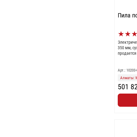
Пила п
★
★
Электричес
350 мм, су
продается
Арт.: 10203
Алматы: 
501 8