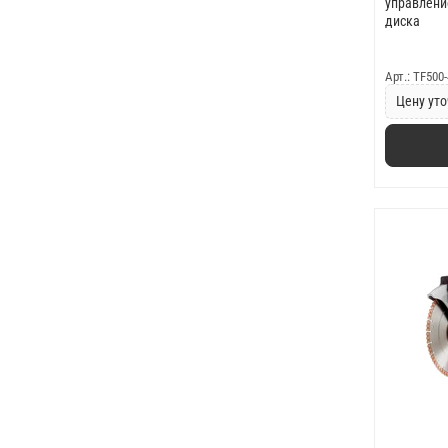
управление
диска
Арт.: TF500
Цену уто