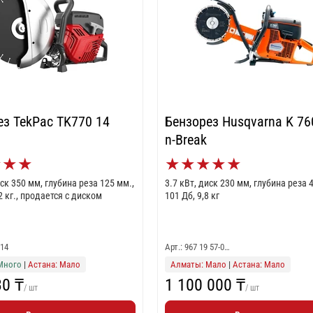
ез TekPac TK770 14
Бензорез Husqvarna K 76
n-Break
★
★
★
★
★
★
★
★
иск 350 мм, глубина реза 125 мм.,
3.7 кВт, диск 230 мм, глубина реза 
2 кг., продается с диском
101 Дб, 9,8 кг
 14
Арт.: 967 19 57-0…
Много
|
Астана: Мало
Алматы: Мало
|
Астана: Мало
30 ₸
1 100 000 ₸
/ шт
/ шт