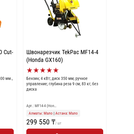
0 Cut-
Швонарезчик TekPac MF14-4
(Honda GX160)
★
★
★
★
★
400 мм.,
Бензин; 4 кВт; диск 350 мм; ручное
управление; глубина реза 9 см; 83 кг; без
диска
Арт.: MF14-4 (Hon…
Алматы: Мало
|
Астана: Мало
299 550 ₸
/ шт