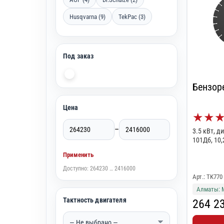
Husqvarna (9)
TekPac (3)
Под заказ
Бензор
Цена
★
★
–
3.5 кВт, д
101Дб, 10,
Применить
Доступно: 264230 … 2416000
Арт.: TK770
Алматы: 
Тактность двигателя
264 2