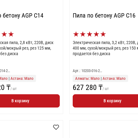
о бетону AGP C14
Пила по бетону AGP C16
★
★
★
★
★
★
★
★
кая пила, 2,8 кВт, 220В, диск
Электрическая пила, 3,2 кВт, 220В,
хой/мокрый рез, рез 125 мм,
400 мм, сухой/мокрый рез, рез 150 
 без диска
продается без диска
-014-2…
Арт.: 10203-016-2…
Мало
|
Астана: Мало
Алматы: Мало
|
Астана: Мало
20 ₸
627 280 ₸
/ шт
/ шт
В корзину
В корзину