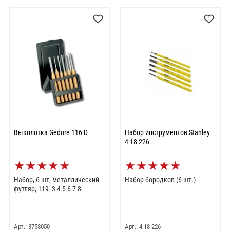
Выколотка Gedore 116 D
Набор инструментов Stanley
4-18-226
★
★
★
★
★
★
★
★
★
★
Набор, 6 шт, металлический
Набор бородков (6 шт.)
футляр, 119- 3 4 5 6 7 8
Арт.: 8758050
Арт.: 4-18-226