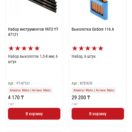
Набор инструментов YATO YT-
Выколотка Gedore 116 A
47121
★
★
★
★
★
★
★
★
★
★
Набор выколоток 1,5-8 мм; 6
Набор, 6 штук
штук
Арт.: YT-47121
Арт.: 8757670
Алматы: Мало
|
Астана: Мало
Алматы: Мало
|
Астана: Мало
4 170 ₸
29 200 ₸
/ шт
/ шт
В корзину
В корзину