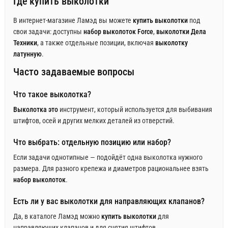
Где купить выколотки
В интернет-магазине Ламэд вы можете
купить выколотки
под
свои задачи: доступны
набор выколоток Force
,
выколотки Дела
Техники
, а также отдельные позиции, включая
выколотку
латунную
.
Часто задаваемые вопросы
Что такое выколотка?
Выколотка это
инструмент, который используется для выбивания
штифтов, осей и других мелких деталей из отверстий.
Что выбрать: отдельную позицию или набор?
Если задачи однотипные — подойдёт одна выколотка нужного
размера. Для разного крепежа и диаметров рациональнее взять
набор выколоток
.
Есть ли у вас выколотки для направляющих клапанов?
Да, в каталоге Ламэд можно
купить выколотки
для
направляющих клапанов и для снятия штифтов.