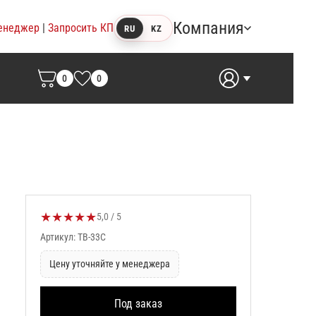
Компания
енеджер
|
Запросить КП
RU
KZ
0
0
★
★
★
★
★
Оценка товара:
5,0 / 5
Артикул: TB-33C
Цену уточняйте у менеджера
Под заказ