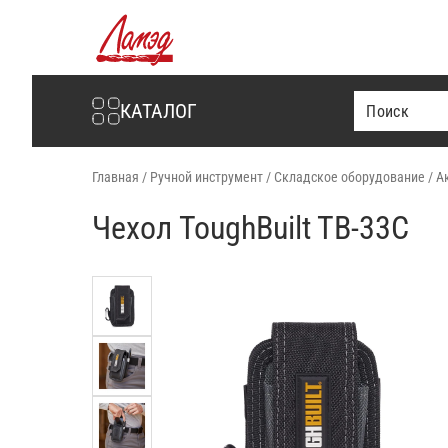
Интернет-магазин Ламэд
КАТАЛОГ
Главная
/
Ручной инструмент
/
Складское оборудование
/
А
Чехол ToughBuilt TB-33C