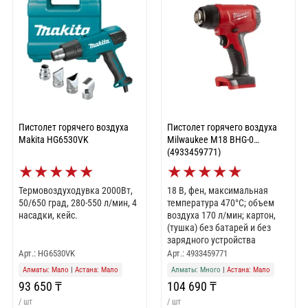
Пистолет горячего воздуха
Пистолет горячего воздуха
Makita HG6530VK
Milwaukee M18 BHG-0
(4933459771)
★
★
★
★
★
★
★
★
★
★
Термовоздуходувка 2000Вт,
18 В, фен, максимальная
50/650 град, 280-550 л/мин, 4
температура 470°C; объем
насадки, кейс.
воздуха 170 л/мин; картон,
(тушка) без батарей и без
зарядного устройства
Арт.: HG6530VK
Арт.: 4933459771
Алматы: Мало
|
Астана: Мало
Алматы: Много
|
Астана: Мало
93 650 ₸
104 690 ₸
/ шт
/ шт