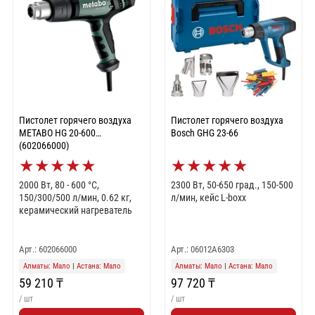
Пистолет горячего воздуха
Пистолет горячего воздуха
METABO HG 20-600
Bosch GHG 23-66
(602066000)
★
★
★
★
★
★
★
★
★
★
2000 Вт, 80 - 600 °C,
2300 Вт, 50-650 град., 150-500
150/300/500 л/мин, 0.62 кг,
л/мин, кейс L-boxx
керамический нагреватель
Арт.: 602066000
Арт.: 06012A6303
Алматы: Мало
|
Астана: Мало
Алматы: Мало
|
Астана: Мало
59 210 ₸
97 720 ₸
/ шт
/ шт