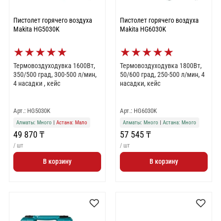
Пистолет горячего воздуха
Пистолет горячего воздуха
Makita HG5030K
Makita HG6030K
★
★
★
★
★
★
★
★
★
★
Термовоздуходувка 1600Вт,
Термовоздуходувка 1800Вт,
350/500 град, 300-500 л/мин,
50/600 град, 250-500 л/мин, 4
4 насадки , кейс
насадки, кейс
Арт.: HG5030K
Арт.: HG6030K
Алматы: Много
|
Астана: Мало
Алматы: Много
|
Астана: Много
49 870 ₸
57 545 ₸
/ шт
/ шт
В корзину
В корзину