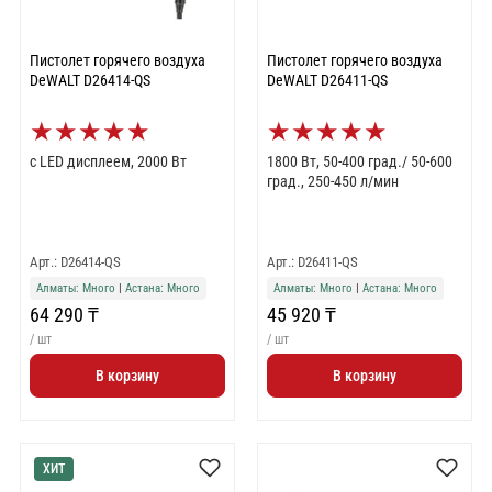
Пистолет горячего воздуха
Пистолет горячего воздуха
DeWALT D26414-QS
DeWALT D26411-QS
★
★
★
★
★
★
★
★
★
★
с LED дисплеем, 2000 Вт
1800 Вт, 50-400 град./ 50-600
град., 250-450 л/мин
Арт.: D26414-QS
Арт.: D26411-QS
Алматы: Много
|
Астана: Много
Алматы: Много
|
Астана: Много
64 290 ₸
45 920 ₸
/ шт
/ шт
В корзину
В корзину
ХИТ