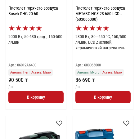
Пистолет горячего воздуха
Пистолет горячего воздуха
Bosch GHG 20-60
METABO HGE 23-650 LCD
(603065000)
★
★
★
★
★
★
★
★
★
★
2000 Вт, 50-630 град., 150-500
2300 Вт, 80 - 650 °C, 150/500
л/мин
л/мин, LCD дисплей,
керамический нагреватель.
Арт.: 06012A6400
Арт.: 603065000
Алматы: Нет
|
Астана: Мало
Алматы: Много
|
Астана: Мало
90 500 ₸
86 690 ₸
/ шт
/ шт
В корзину
В корзину