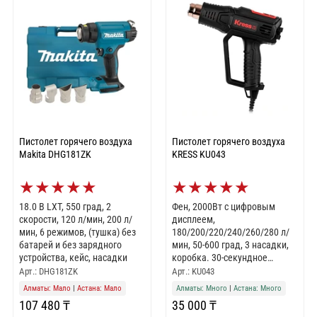
Пистолет горячего воздуха
Пистолет горячего воздуха
Makita DHG181ZK
KRESS KU043
★
★
★
★
★
★
★
★
★
★
18.0 В LXT, 550 град, 2
Фен, 2000Вт с цифровым
скорости, 120 л/мин, 200 л/
дисплеем,
мин, 6 режимов, (тушка) без
180/200/220/240/260/280 л/
батарей и без зарядного
мин, 50-600 град, 3 насадки,
устройства, кейс, насадки
коробка. 30-секундное
автоматическое охлаждение
Арт.: DHG181ZK
Арт.: KU043
после выключения
Алматы: Мало
|
Астана: Мало
Алматы: Много
|
Астана: Много
инструмента
107 480 ₸
35 000 ₸