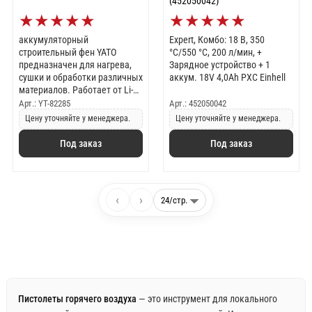
(452050042)
★
★
★
★
★
★
★
★
★
★
аккумуляторный
Expert, Комбо: 18 В, 350
строительный фен YATO
°C/550 °C, 200 л/мин, +
предназначен для нагрева,
Зарядное устройство + 1
сушки и обработки различных
аккум. 18V 4,0Ah PXC Einhell
материалов. Работает от Li-
Ion аккумулятора 18 В,
Арт.: YT-82285
Арт.: 452050042
развивает температуру до
Цену уточняйте у менеджера.
Цену уточняйте у менеджера.
550 °C и обеспечивает поток
воздуха до 100 л/мин. Вес
Под заказ
Под заказ
0,7кг.
‹
›
Пистолеты горячего воздуха
— это инструмент для локального