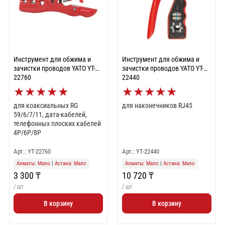
Инструмент для обжима и
Инструмент для обжима и
зачистки проводов YATO YT-
зачистки проводов YATO YT-
22760
22440
★
★
★
★
★
★
★
★
★
★
для коаксиальных RG
для наконечников RJ45
59/6/7/11, дата-кабелей,
телефонных плоских кабелей
4P/6P/8P
Арт.: YT-22760
Арт.: YT-22440
Алматы: Мало
|
Астана: Мало
Алматы: Мало
|
Астана: Мало
3 300 ₸
10 720 ₸
/ шт
/ шт
В корзину
В корзину