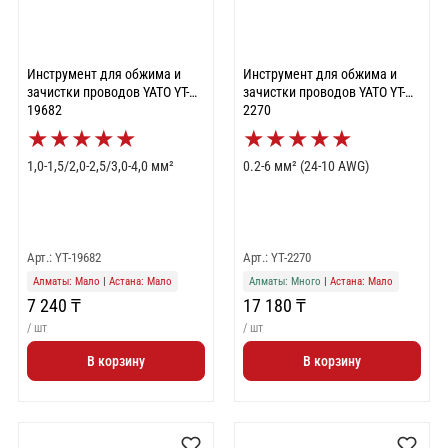
Инструмент для обжима и
Инструмент для обжима и
зачистки проводов YATO YT-
зачистки проводов YATO YT-
19682
2270
★
★
★
★
★
★
★
★
★
★
1,0-1,5/2,0-2,5/3,0-4,0 мм²
0.2-6 мм² (24-10 AWG)
Арт.: YT-19682
Арт.: YT-2270
Алматы: Мало
|
Астана: Мало
Алматы: Много
|
Астана: Мало
7 240 ₸
17 180 ₸
/ шт
/ шт
В корзину
В корзину