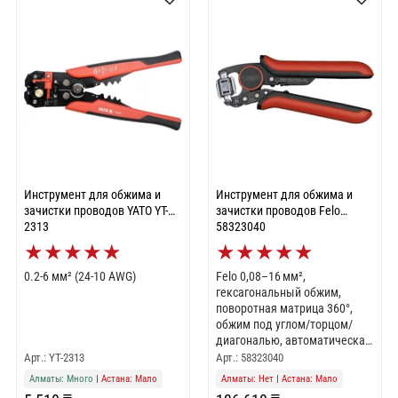
Инструмент для обжима и
Инструмент для обжима и
зачистки проводов YATO YT-
зачистки проводов Felo
2313
58323040
★
★
★
★
★
★
★
★
★
★
0.2-6 мм² (24-10 AWG)
Felo 0,08–16 мм²,
гексагональный обжим,
поворотная матрица 360°,
обжим под углом/торцом/
диагональю, автоматическая
настройка, длина 240 мм, вес
Арт.: YT-2313
Арт.: 58323040
250 г, квадратный профиль, 2-
Алматы: Много
|
Астана: Мало
Алматы: Нет
|
Астана: Мало
комп. рукоятки, рычажный