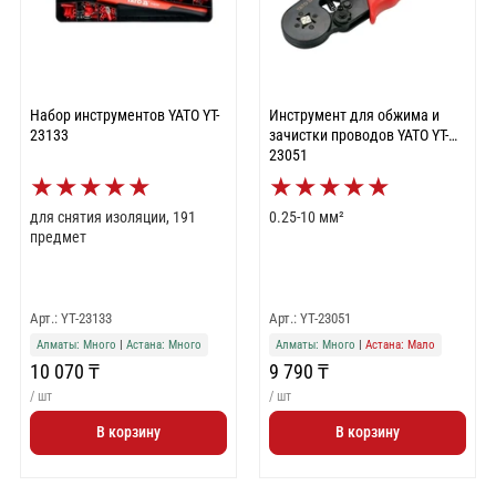
Набор инструментов YATO YT-
Инструмент для обжима и
23133
зачистки проводов YATO YT-
23051
★
★
★
★
★
★
★
★
★
★
для снятия изоляции, 191
0.25-10 мм²
предмет
Арт.: YT-23133
Арт.: YT-23051
Алматы: Много
|
Астана: Много
Алматы: Много
|
Астана: Мало
10 070 ₸
9 790 ₸
/ шт
/ шт
В корзину
В корзину