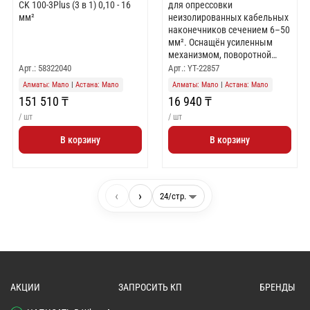
CK 100-3Plus (3 в 1) 0,10 - 16
для опрессовки
мм²
неизолированных кабельных
наконечников сечением 6–50
мм². Оснащён усиленным
механизмом, поворотной
головкой из стали 40Cr и
Арт.: 58322040
Арт.: YT-22857
противоскользящими
Алматы: Мало
|
Астана: Мало
Алматы: Мало
|
Астана: Мало
накладками на рукоятях.
151 510 ₸
16 940 ₸
/ шт
/ шт
В корзину
В корзину
‹
›
АКЦИИ
ЗАПРОСИТЬ КП
БРЕНДЫ