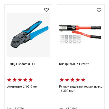
Щипцы Gedore 8141
Клещи YATO YT-22862
★
★
★
★
★
★
★
★
★
★
обжимные 0.5-6.0 мм
Ручной гидравлический пресс
16-300 мм²
Арт.: 1830759
Арт.: YT-22862