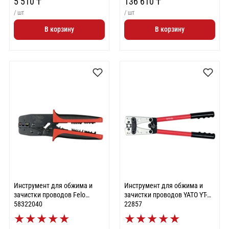
5 510 ₸
136 610 ₸
механизм, для НШвИ, Cu и Al
наконечников.
/ шт
/ шт
В корзину
В корзину
Инструмент для обжима и
Инструмент для обжима и
зачистки проводов Felo
зачистки проводов YATO YT-
58322040
22857
★
★
★
★
★
★
★
★
★
★