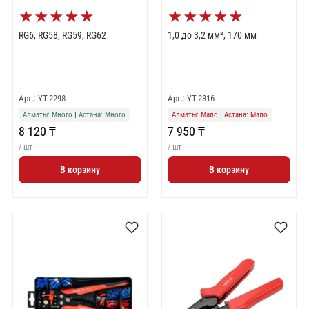
★
★
★
★
★
★
★
★
★
★
RG6, RG58, RG59, RG62
1,0 до 3,2 мм², 170 мм
Арт.: YT-2298
Арт.: YT-2316
Алматы: Много
|
Астана: Много
Алматы: Мало
|
Астана: Мало
8 120 ₸
7 950 ₸
/ шт
/ шт
В корзину
В корзину