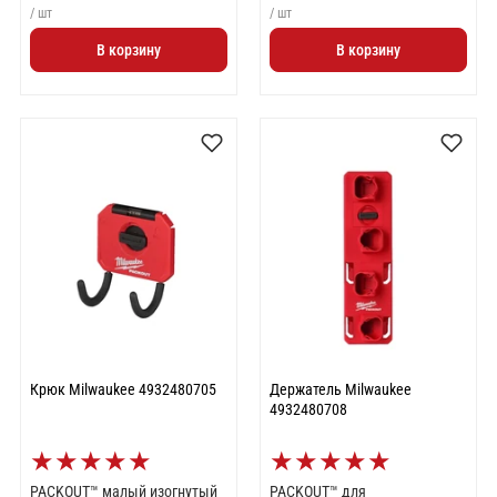
/ шт
/ шт
В корзину
В корзину
Крюк Milwaukee 4932480705
Держатель Milwaukee
4932480708
★
★
★
★
★
★
★
★
★
★
PACKOUT™ малый изогнутый
PACKOUT™ для