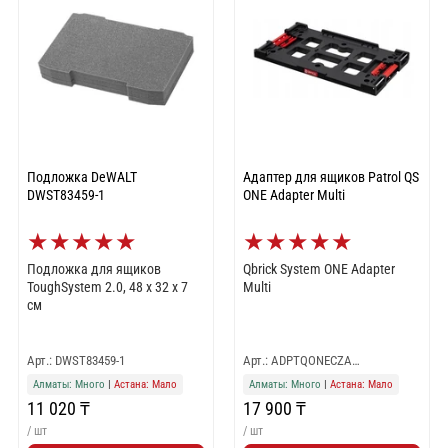
Подложка DeWALT
Адаптер для ящиков Patrol QS
DWST83459-1
ONE Adapter Multi
★
★
★
★
★
★
★
★
★
★
Подложка для ящиков
Qbrick System ONE Adapter
ToughSystem 2.0, 48 х 32 х 7
Multi
см
Арт.: DWST83459-1
Арт.: ADPTQONECZA…
Алматы: Много
|
Астана: Мало
Алматы: Много
|
Астана: Мало
11 020 ₸
17 900 ₸
/ шт
/ шт