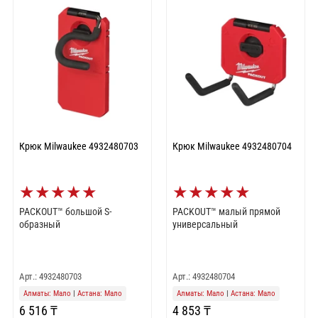
Крюк Milwaukee 4932480703
Крюк Milwaukee 4932480704
★
★
★
★
★
★
★
★
★
★
PACKOUT™ большой S-
PACKOUT™ малый прямой
образный
универсальный
Арт.: 4932480703
Арт.: 4932480704
Алматы: Мало
|
Астана: Мало
Алматы: Мало
|
Астана: Мало
6 516 ₸
4 853 ₸