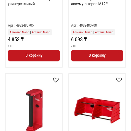
универсальный
аккумуляторов M12™
Арт.: 4932480705
Арт.: 4932480708
Алматы: Мало
|
Астана: Мало
Алматы: Мало
|
Астана: Мало
4 853 ₸
6 093 ₸
/ шт
/ шт
В корзину
В корзину