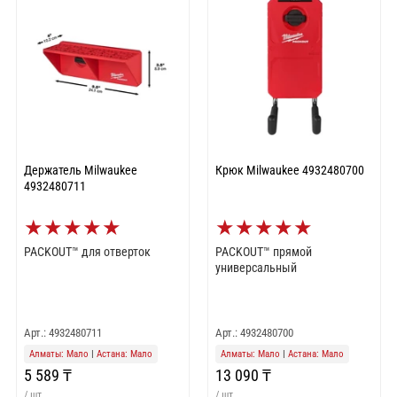
Держатель Milwaukee
Крюк Milwaukee 4932480700
4932480711
★
★
★
★
★
★
★
★
★
★
PACKOUT™ для отверток
PACKOUT™ прямой
универсальный
Арт.: 4932480711
Арт.: 4932480700
Алматы: Мало
|
Астана: Мало
Алматы: Мало
|
Астана: Мало
5 589 ₸
13 090 ₸
/ шт
/ шт