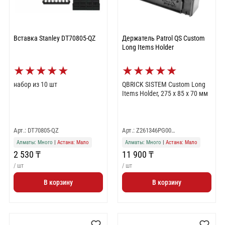
Вставка Stanley DT70805-QZ
Держатель Patrol QS Custom
Long Items Holder
★
★
★
★
★
★
★
★
★
★
набор из 10 шт
QBRICK SISTEM Custom Long
Items Holder, 275 х 85 х 70 мм
Арт.: DT70805-QZ
Арт.: Z261346PG00…
Алматы: Много
|
Астана: Мало
Алматы: Много
|
Астана: Мало
2 530 ₸
11 900 ₸
/ шт
/ шт
В корзину
В корзину