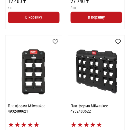
12 400 ₸
27 740 ₸
/ шт
/ шт
В корзину
В корзину
Платформа Milwaukee
Платформа Milwaukee
4932480621
4932480622
★
★
★
★
★
★
★
★
★
★