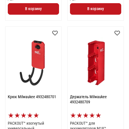
В корзину
В корзину
Крюк Milwaukee 4932480701
Держатель Milwaukee
4932480709
★
★
★
★
★
★
★
★
★
★
PACKOUT™ изогнутый
PACKOUT™ для
универсальный
аккумуляторов M18™