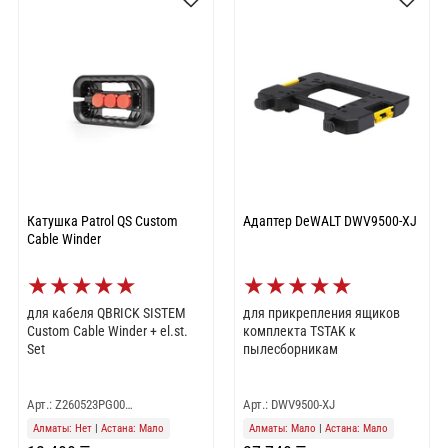
Катушка Patrol QS Custom
Адаптер DeWALT DWV9500-XJ
Cable Winder
★
★
★
★
★
★
★
★
★
★
для кабеля QBRICK SISTEM
для прикрепления ящиков
Custom Cable Winder + el.st.
комплекта TSTAK к
Set
пылесборникам
Арт.: Z260523PG00…
Арт.: DWV9500-XJ
Алматы: Нет
|
Астана: Мало
Алматы: Мало
|
Астана: Мало