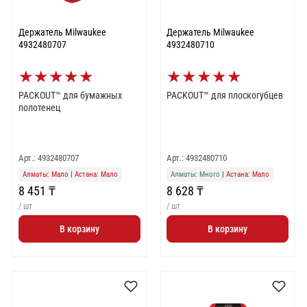
Держатель Milwaukee
Держатель Milwaukee
4932480707
4932480710
★
★
★
★
★
★
★
★
★
★
PACKOUT™ для бумажных
PACKOUT™ для плоскогубцев
полотенец
Арт.: 4932480707
Арт.: 4932480710
Алматы: Мало
|
Астана: Мало
Алматы: Много
|
Астана: Мало
8 451 ₸
8 628 ₸
/ шт
/ шт
В корзину
В корзину