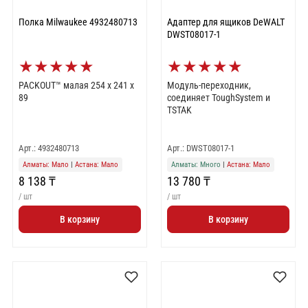
Полка Milwaukee 4932480713
Адаптер для ящиков DeWALT
DWST08017-1
★
★
★
★
★
★
★
★
★
★
PACKOUT™ малая 254 x 241 x
Модуль-переходник,
89
соединяет ToughSystem и
TSTAK
Арт.: 4932480713
Арт.: DWST08017-1
Алматы: Мало
|
Астана: Мало
Алматы: Много
|
Астана: Мало
8 138 ₸
13 780 ₸
/ шт
/ шт
В корзину
В корзину