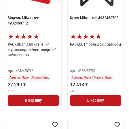
Модуль Milwaukee
Крюк Milwaukee 4932480702
4932480712
★
★
★
★
★
★
★
★
★
★
PACKOUT™ для хранения
PACKOUT™ большой с загибом
шуруповертов/винтовертов/
гайковертов
Арт.: 4932480712
Арт.: 4932480702
Алматы: Мало
|
Астана: Мало
Алматы: Мало
|
Астана: Мало
22 290 ₸
12 418 ₸
/ шт
/ шт
В корзину
В корзину