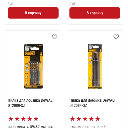
/ шт
/ шт
В корзину
В корзину
Пилка для лобзика DeWALT
Пилка для лобзика DeWALT
DT2080-QZ
DT2084-QZ
★
★
★
★
★
★
★
★
★
★
по ламинату, 59x82 мм, шаг
для сендвич-панелей,