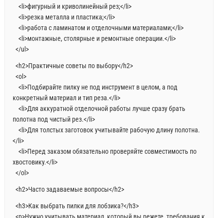
<li>фигурный и криволинейный рез;</li>
<li>резка металла и пластика;</li>
<li>работа с ламинатом и отделочными материалами;</li>
<li>монтажные, столярные и ремонтные операции.</li>
</ul>
<h2>Практичные советы по выбору</h2>
<ol>
<li>Подбирайте пилку не под инструмент в целом, а под
конкретный материал и тип реза.</li>
<li>Для аккуратной отделочной работы лучше сразу брать
полотна под чистый рез.</li>
<li>Для толстых заготовок учитывайте рабочую длину полотна.
</li>
<li>Перед заказом обязательно проверяйте совместимость по
хвостовику.</li>
</ol>
<h2>Часто задаваемые вопросы</h2>
<h3>Как выбрать пилки для лобзика?</h3>
<p>Нужно учитывать материал, который вы режете, требования к