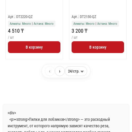
Арт.: DT2220-QZ
Арт.: DT2150-QZ
Алматы: Много
|
Астана: Много
Алматы: Много
|
Астана: Много
4 510 ₸
3 200 ₸
/ шт
/ шт
В корзину
В корзину
‹
›
<div>
<p><strong>Пилки для лобзиков</strong> — это расходный
инструмент, от которого напрямую зависят качество реза,