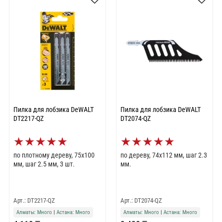
Пилка для лобзика DeWALT
Пилка для лобзика DeWALT
DT2217-QZ
DT2074-QZ
★
★
★
★
★
★
★
★
★
★
по плотному дереву, 75x100
по дереву, 74x112 мм, шаг 2.3
мм, шаг 2.5 мм, 3 шт.
мм.
Арт.: DT2217-QZ
Арт.: DT2074-QZ
Алматы: Много
|
Астана: Много
Алматы: Много
|
Астана: Много