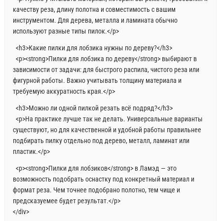
качеству реза, длину полотна и совместимость с вашим
инструментом. Для дерева, металла и ламината обычно
используют разные типы пилок.</p>
<h3>Какие пилки для лобзика нужны по дереву?</h3>
<p><strong>Пилки для лобзика по дереву</strong> выбирают в
зависимости от задачи: для быстрого распила, чистого реза или
фигурной работы. Важно учитывать толщину материала и
требуемую аккуратность края.</p>
<h3>Можно ли одной пилкой резать всё подряд?</h3>
<p>На практике лучше так не делать. Универсальные варианты
существуют, но для качественной и удобной работы правильнее
подбирать пилку отдельно под дерево, металл, ламинат или
пластик.</p>
<p><strong>Пилки для лобзиков</strong> в Ламэд — это
возможность подобрать оснастку под конкретный материал и
формат реза. Чем точнее подобрано полотно, тем чище и
предсказуемее будет результат.</p>
</div>