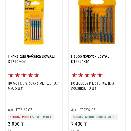
Пилка для лобзика DeWALT
Набор полотен DeWALT
DT2162-QZ
DT2294-QZ
★
★
★
★
★
★
★
★
★
★
по металлу, 50x76 мм, шаг 0.7
по дереву и металлу, для
мм, 5 шт.
лобзика, 10 шт.
Арт.: DT2162-QZ
Арт.: DT2294-QZ
Алматы: Мало
|
Астана: Много
Алматы: Много
|
Астана: Много
3 000 ₸
7 400 ₸
/ шт
/ упак