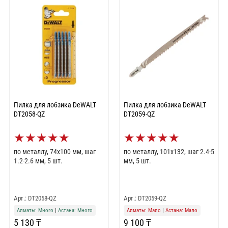
Пилка для лобзика DeWALT
Пилка для лобзика DeWALT
DT2058-QZ
DT2059-QZ
★
★
★
★
★
★
★
★
★
★
по металлу, 74x100 мм, шаг
по металлу, 101x132, шаг 2.4-5
1.2-2.6 мм, 5 шт.
мм, 5 шт.
Арт.: DT2058-QZ
Арт.: DT2059-QZ
Алматы: Много
|
Астана: Много
Алматы: Мало
|
Астана: Мало
5 130 ₸
9 100 ₸