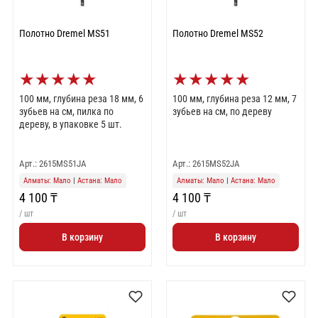
Полотно Dremel MS51
Полотно Dremel MS52
★
★
★
★
★
★
★
★
★
★
100 мм, глубина реза 18 мм, 6
100 мм, глубина реза 12 мм, 7
зубьев на см, пилка по
зубьев на см, по дереву
дереву, в упаковке 5 шт.
Арт.: 2615MS51JA
Арт.: 2615MS52JA
Алматы: Мало
|
Астана: Мало
Алматы: Мало
|
Астана: Мало
4 100 ₸
4 100 ₸
/ шт
/ шт
В корзину
В корзину