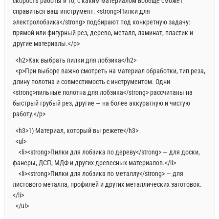
скорость работы и то, с каким материалом вообще сможет
справиться ваш инструмент. <strong>Пилки для
электролобзика</strong> подбирают под конкретную задачу:
прямой или фигурный рез, дерево, металл, ламинат, пластик и
другие материалы.</p>
<h2>Как выбрать пилки для лобзика</h2>
<p>При выборе важно смотреть на материал обработки, тип реза,
длину полотна и совместимость с инструментом. Одни
<strong>пильные полотна для лобзика</strong> рассчитаны на
быстрый грубый рез, другие — на более аккуратную и чистую
работу.</p>
<h3>1) Материал, который вы режете</h3>
<ul>
<li><strong>Пилки для лобзика по дереву</strong> — для доски,
фанеры, ДСП, МДФ и других древесных материалов.</li>
<li><strong>Пилки для лобзика по металлу</strong> — для
листового металла, профилей и других металлических заготовок.
</li>
</ul>