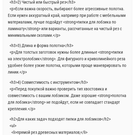
<h3>2) Чистый или быстрый рез</h3>
<p>Если важна скорость, выбирают более агрессивные полотна.
Если нужен аккуратный край, например при работе с мебельными
материалами, лучше подойдут <strong>пилки для лобзика по
ламинату</strong> или варианты, рассчитанные на чистый рез с
минимальными сколами.</p>
<h3>3) Длина и форма полотна</h3>
<p>Для толстых заготовок нужны более длинные <strong>пилки
на электролобзик</strong>. Для фигурного и криволинейного реза
удобнее более узкие полотна, которыми проще маневрировать по
линии.</p>
<h3>4) Совместимость с инструментом</h3>
<p>Перед покупкой важно проверить тип хвостовика и
совместимость с вашим лобзиком. Даже хорошие <strong>полотна
для лобзика</strong> не подойдут, если не совпадает стандарт
крепления.</p>
<h2>Для каких задач подходят пилки для лобзиков</h2>
<ul>
<li>прямой рез древесных материалов;</li>