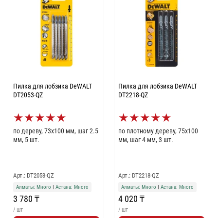
Пилка для лобзика DeWALT
Пилка для лобзика DeWALT
DT2053-QZ
DT2218-QZ
★
★
★
★
★
★
★
★
★
★
по дереву, 73x100 мм, шаг 2.5
по плотному дереву, 75x100
мм, 5 шт.
мм, шаг 4 мм, 3 шт.
Арт.: DT2053-QZ
Арт.: DT2218-QZ
Алматы: Много
|
Астана: Много
Алматы: Много
|
Астана: Много
3 780 ₸
4 020 ₸
/ шт
/ шт