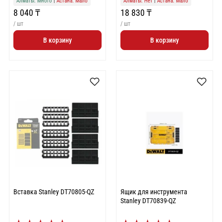
Алматы: Много
|
Астана: Мало
Алматы: Нет
|
Астана: Мало
8 040 ₸
18 830 ₸
/ шт
/ шт
В корзину
В корзину
Вставка Stanley DT70805-QZ
Ящик для инструмента
Stanley DT70839-QZ