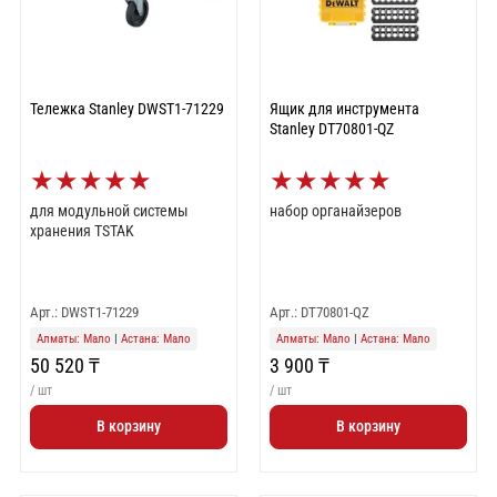
Тележка Stanley DWST1-71229
Ящик для инструмента
Stanley DT70801-QZ
★
★
★
★
★
★
★
★
★
★
для модульной системы
набор органайзеров
хранения TSTAK
Арт.: DWST1-71229
Арт.: DT70801-QZ
Алматы: Мало
|
Астана: Мало
Алматы: Мало
|
Астана: Мало
50 520 ₸
3 900 ₸
/ шт
/ шт
В корзину
В корзину