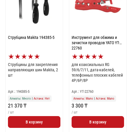
Струбцина Makita 194385-5
Инструмент для обжима и
зачистки проводов YATO YT-
22760
★
★
★
★
★
★
★
★
★
★
Струбцины для закрепления
для коаксиальных RG
направляющих шин Makita, 2
59/6/7/11, дата-кабелей,
шт
телефонных плоских кабелей
4P/6P/8P
Арт.: 194385-5
Арт.: YT-22760
Алматы: Много
|
Астана: Нет
Алматы: Мало
|
Астана: Мало
21 370 ₸
3 300 ₸
/ шт
/ шт
В корзину
В корзину