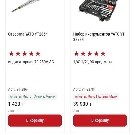
Отвертка YATO YT-2864
Набор инструментов YATO YT-
38784
★
★
★
★
★
★
★
★
★
★
индикаторная 70-250V AC
1/4" 1/2", 93 предмета
Арт.: YT-2864
Арт.: YT-38784
Алматы: Много
|
Астана: Много
Алматы: Мало
|
Астана: Мало
1 420 ₸
39 930 ₸
/ шт
/ шт
В корзину
В корзину