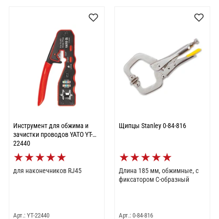
Инструмент для обжима и
Щипцы Stanley 0-84-816
зачистки проводов YATO YT-
22440
★
★
★
★
★
★
★
★
★
★
для наконечников RJ45
Длина 185 мм, обжимные, с
фиксатором С-образный
Арт.: YT-22440
Арт.: 0-84-816