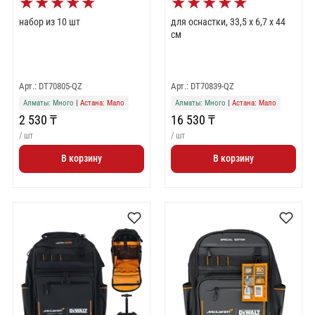
★
★
★
★
★
★
★
★
★
★
набор из 10 шт
для оснастки, 33,5 х 6,7 х 44
см
Арт.: DT70805-QZ
Арт.: DT70839-QZ
Алматы: Много
|
Астана: Мало
Алматы: Много
|
Астана: Мало
2 530 ₸
16 530 ₸
/ шт
/ шт
В корзину
В корзину