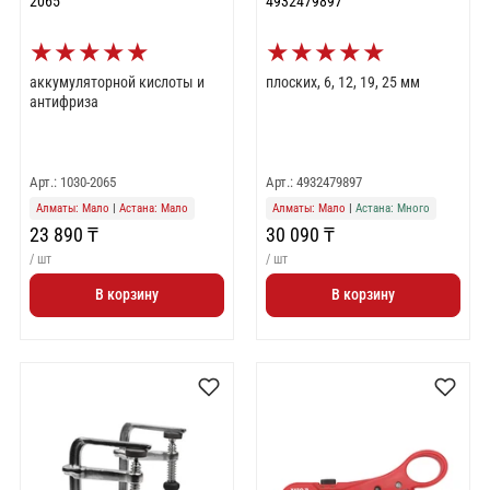
2065
4932479897
★
★
★
★
★
★
★
★
★
★
аккумуляторной кислоты и
плоских, 6, 12, 19, 25 мм
антифриза
Арт.: 1030-2065
Арт.: 4932479897
Алматы: Мало
|
Астана: Мало
Алматы: Мало
|
Астана: Много
23 890 ₸
30 090 ₸
/ шт
/ шт
В корзину
В корзину