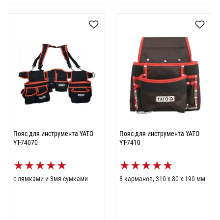
Пояс для инструмента YATO
Пояс для инструмента YATO
YT-74070
YT-7410
★
★
★
★
★
★
★
★
★
★
с лямками и 3мя сумками
8 карманов, 310 х 80 х 190 мм