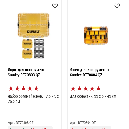
Ящик для инструмента
Ящик для инструмента
Stanley DT70803-QZ
Stanley DT70804-QZ
★
★
★
★
★
★
★
★
★
★
набор органайзеров, 17,5 х 5 х
для оснастки, 33 х 5 х 43 см
26,5 см
Арт.: DT70803-QZ
Арт.: DT70804-QZ