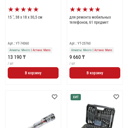
★
★
★
★
★
★
★
★
★
★
15 ", 38 х 18 х 30,5 см
для ремонта мобильных
телефонов, 61 предмет
Арт.: YT-74360
Арт.: YT-25760
Алматы: Много
|
Астана: Мало
Алматы: Много
|
Астана: Мало
13 190 ₸
9 660 ₸
/ шт
/ шт
В корзину
В корзину
ХИТ