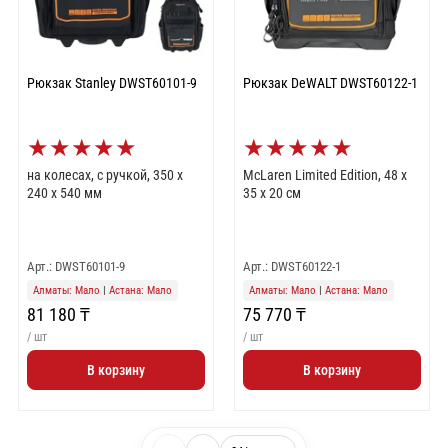
Рюкзак Stanley DWST60101-9
Рюкзак DeWALT DWST60122-1
★
★
★
★
★
★
★
★
★
★
на колесах, с ручкой, 350 x
McLaren Limited Edition, 48 х
240 x 540 мм
35 х 20 см
Арт.: DWST60101-9
Арт.: DWST60122-1
Алматы: Мало
|
Астана: Мало
Алматы: Мало
|
Астана: Мало
81 180 ₸
75 770 ₸
/ шт
/ шт
В корзину
В корзину