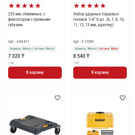
★
★
★
★
★
★
★
★
★
★
225 мм, обжимные, с
Набор ударных торцовых
фиксатором с прямыми
головок 1/4” 8 шт. (6, 7, 8, 10,
губками
11, 12, 13 мм, адаптер)
Арт.: 0-84-811
Арт.: E-12289
Алматы: Много
|
Астана: Много
Алматы: Много
|
Астана: Мало
7 320 ₸
8 540 ₸
/ шт
/ шт
В корзину
В корзину