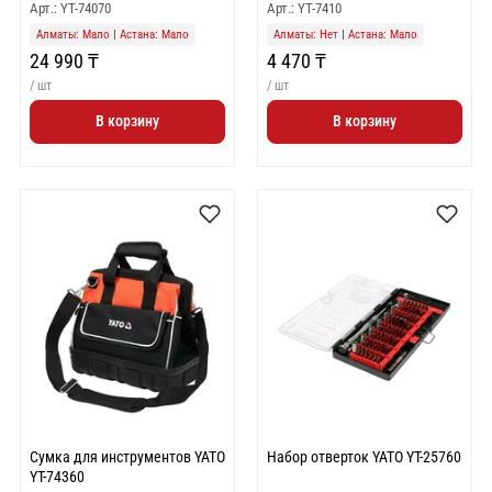
Арт.: YT-74070
Арт.: YT-7410
Алматы: Мало
|
Астана: Мало
Алматы: Нет
|
Астана: Мало
24 990 ₸
4 470 ₸
/ шт
/ шт
В корзину
В корзину
Сумка для инструментов YATO
Набор отверток YATO YT-25760
YT-74360