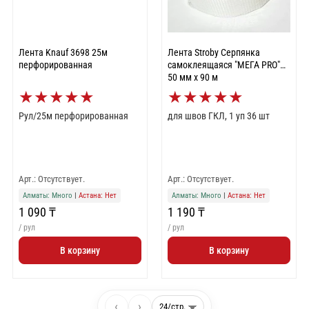
Лента Knauf 3698 25м
Лента Stroby Серпянка
перфорированная
самоклеящаяся "МЕГА PRO"
50 мм x 90 м
★
★
★
★
★
★
★
★
★
★
Рул/25м перфорированная
для швов ГКЛ, 1 уп 36 шт
Арт.: Отсутствует.
Арт.: Отсутствует.
Алматы: Много
|
Астана: Нет
Алматы: Много
|
Астана: Нет
1 090 ₸
1 190 ₸
/ рул
/ рул
В корзину
В корзину
‹
›