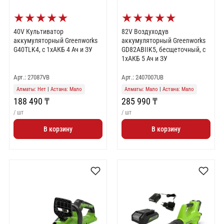
★
★
★
★
★
★
★
★
★
★
40V Культиватор
82V Воздуходув
аккумуляторный Greenworks
аккумуляторный Greenworks
G40TLK4, с 1хАКБ 4 Ач и ЗУ
GD82ABIIK5, бесщеточный, с
1хАКБ 5 Ач и ЗУ
Арт.: 27087VB
Арт.: 2407007UB
Алматы: Нет
|
Астана: Мало
Алматы: Мало
|
Астана: Мало
188 490 ₸
285 990 ₸
/ шт
/ шт
В корзину
В корзину