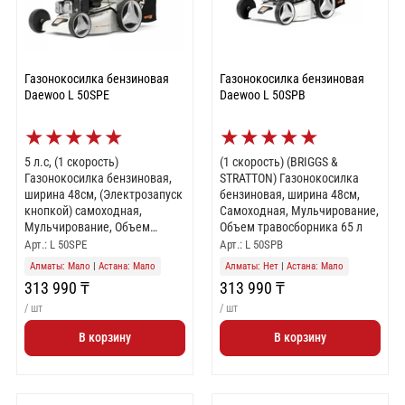
Газонокосилка бензиновая
Газонокосилка бензиновая
Daewoo L 50SPE
Daewoo L 50SPB
★
★
★
★
★
★
★
★
★
★
5 л.с, (1 скорость)
(1 скорость) (BRIGGS &
Газонокосилка бензиновая,
STRATTON) Газонокосилка
ширина 48см, (Электрозапуск
бензиновая, ширина 48см,
кнопкой) самоходная,
Самоходная, Мульчирование,
Мульчирование, Объем
Объем травосборника 65 л
травосборника 65 л
Арт.: L 50SPE
Арт.: L 50SPB
Алматы: Мало
|
Астана: Мало
Алматы: Нет
|
Астана: Мало
313 990 ₸
313 990 ₸
/ шт
/ шт
В корзину
В корзину