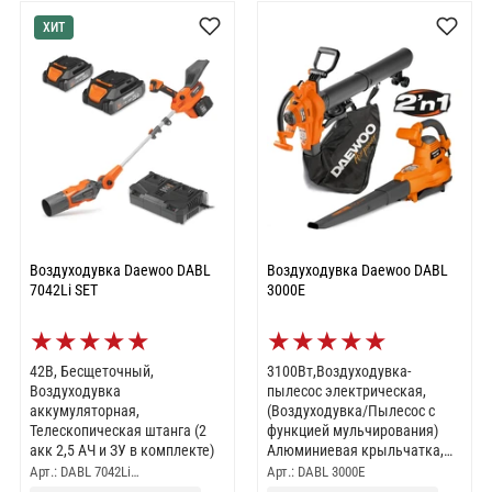
ХИТ
Воздуходувка Daewoo DABL
Воздуходувка Daewoo DABL
7042Li SET
3000E
★
★
★
★
★
★
★
★
★
★
42В, Бесщеточный,
3100Вт,Воздуходувка-
Воздуходувка
пылесос электрическая,
аккумуляторная,
(Воздуходувка/Пылесос с
Телескопическая штанга (2
функцией мульчирования)
акк 2,5 АЧ и ЗУ в комплекте)
Алюминиевая крыльчатка,
Объем мешка 45 л
Арт.: DABL 7042Li…
Арт.: DABL 3000E