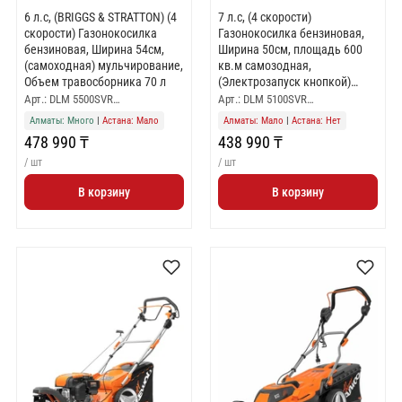
6 л.с, (BRIGGS & STRATTON) (4
7 л.с, (4 скорости)
скорости) Газонокосилка
Газонокосилка бензиновая,
бензиновая, Ширина 54см,
Ширина 50см, площадь 600
(самоходная) мульчирование,
кв.м самозодная,
Объем травосборника 70 л
(Электрозапуск кнопкой)
мульчирование,Объем
Арт.: DLM 5500SVR…
Арт.: DLM 5100SVR…
травосборника 70 л
Алматы: Много
|
Астана: Мало
Алматы: Мало
|
Астана: Нет
478 990 ₸
438 990 ₸
/ шт
/ шт
В корзину
В корзину