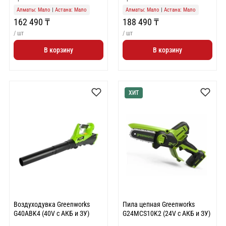
Алматы: Мало
|
Астана: Мало
Алматы: Мало
|
Астана: Мало
162 490 ₸
188 490 ₸
/ шт
/ шт
В корзину
В корзину
ХИТ
Воздуходувка Greenworks
Пила цепная Greenworks
G40ABK4 (40V с АКБ и ЗУ)
G24MCS10K2 (24V с АКБ и ЗУ)