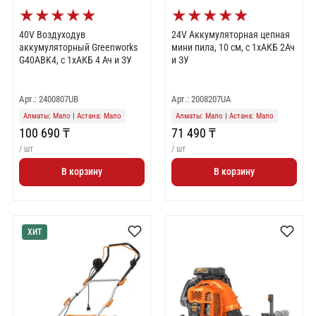
★
★
★
★
★
★
★
★
★
★
40V Воздуходув
24V Аккумуляторная цепная
аккумуляторный Greenworks
мини пила, 10 см, c 1хАКБ 2Ач
G40ABK4, с 1хАКБ 4 Ач и ЗУ
и ЗУ
Арт.: 2400807UB
Арт.: 2008207UA
Алматы: Мало
|
Астана: Мало
Алматы: Мало
|
Астана: Мало
100 690 ₸
71 490 ₸
/ шт
/ шт
В корзину
В корзину
ХИТ