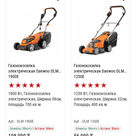
Газонокосилка
Газонокосилка
электрическая Daewoo DLM
электрическая Daewoo DLM
1900E
1250E
★
★
★
★
★
★
★
★
★
★
1800 Вт, Газонокосилка
1250 Вт, Газонокосилка
электрическая, Ширина 38см,
электрическая, Ширина 32см,
площадь 700 кв.м.
Площадь 400 кв.м.
Арт.: DLM 1900E
Арт.: DLM 1250E
Алматы: Много
|
Астана: Мало
Алматы: Много
|
Астана: Мало
108 990 ₸
56 990 ₸