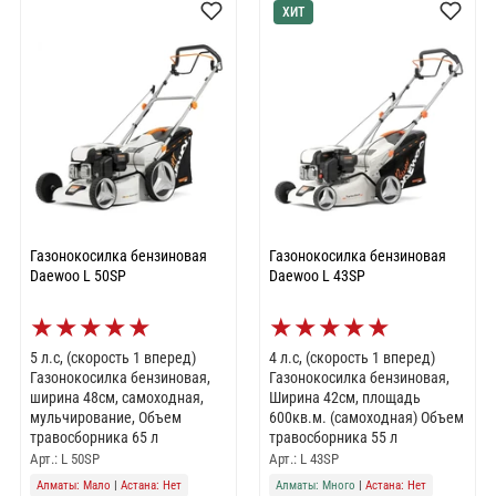
ХИТ
Газонокосилка бензиновая
Газонокосилка бензиновая
Daewoo L 50SP
Daewoo L 43SP
★
★
★
★
★
★
★
★
★
★
5 л.с, (скорость 1 вперед)
4 л.с, (скорость 1 вперед)
Газонокосилка бензиновая,
Газонокосилка бензиновая,
ширина 48см, самоходная,
Ширина 42см, площадь
мульчирование, Объем
600кв.м. (самоходная) Объем
травосборника 65 л
травосборника 55 л
Арт.: L 50SP
Арт.: L 43SP
Алматы: Мало
|
Астана: Нет
Алматы: Много
|
Астана: Нет