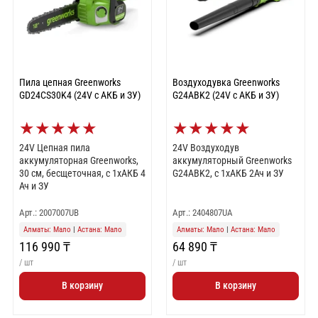
Пила цепная Greenworks
Воздуходувка Greenworks
GD24CS30K4 (24V с АКБ и ЗУ)
G24ABK2 (24V с АКБ и ЗУ)
★
★
★
★
★
★
★
★
★
★
24V Цепная пила
24V Воздуходув
аккумуляторная Greenworks,
аккумуляторный Greenworks
30 см, бесщеточная, c 1хАКБ 4
G24ABK2, c 1хАКБ 2Ач и ЗУ
Ач и ЗУ
Арт.: 2007007UB
Арт.: 2404807UA
Алматы: Мало
|
Астана: Мало
Алматы: Мало
|
Астана: Мало
116 990 ₸
64 890 ₸
/ шт
/ шт
В корзину
В корзину