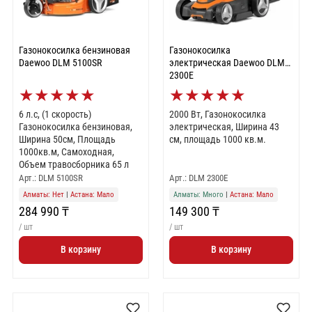
Газонокосилка бензиновая
Газонокосилка
Daewoo DLM 5100SR
электрическая Daewoo DLM
2300E
★
★
★
★
★
★
★
★
★
★
6 л.с, (1 скорость)
2000 Вт, Газонокосилка
Газонокосилка бензиновая,
электрическая, Ширина 43
Ширина 50см, Площадь
см, площадь 1000 кв.м.
1000кв.м, Самоходная,
Объем травосборника 65 л
Арт.: DLM 5100SR
Арт.: DLM 2300E
Алматы: Нет
|
Астана: Мало
Алматы: Много
|
Астана: Мало
284 990 ₸
149 300 ₸
/ шт
/ шт
В корзину
В корзину