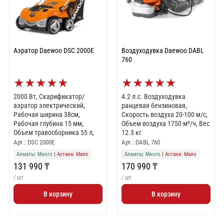
Аэратор Daewoo DSC 2000E
Воздуходувка Daewoo DABL
760
★
★
★
★
★
★
★
★
★
★
2000 Вт, Скарификатор/
4.2 л.с. Воздуходувка
аэратор электрический,
ранцевая бензиновая,
Рабочая ширина 38см,
Скорость воздуха 20-100 м/с,
Рабочая глубина 15 мм,
Объем воздуха 1750 м³/ч, Вес
Объем травосборника 55 л,
12.3 кг
Арт.: DSC 2000E
Арт.: DABL 760
Алматы: Много
|
Астана: Мало
Алматы: Много
|
Астана: Мало
131 990 ₸
170 990 ₸
/ шт
/ шт
В корзину
В корзину