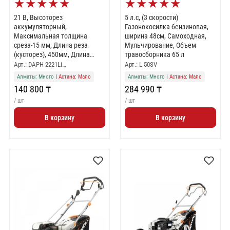
★
★
★
★
★
★
★
★
★
★
21 В, Высоторез
5 л.с, (3 скорости)
аккумуляторный,
Газонокосилка бензиновая,
Максимальная толщина
ширина 48см, Самоходная,
среза-15 мм, Длина реза
Мульчирование, Объем
(кусторез), 450мм, Длина
травосборника 65 л
шины 20/8 (см/дюйм), Шаг
Арт.: DAPH 2221Li…
Арт.: L 50SV
цепи 3/8" (1АКБ 5АЧ и ЗУ в
Алматы: Много
|
Астана: Мало
Алматы: Много
|
Астана: Мало
комплекте)
140 800 ₸
284 990 ₸
/ шт
/ шт
В корзину
В корзину