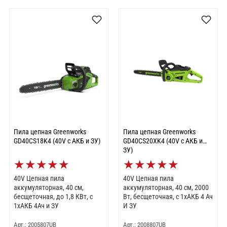
Пила цепная Greenworks
Пила цепная Greenworks
GD40CS18K4 (40V с АКБ и ЗУ)
GD40CS20XK4 (40V с АКБ и
ЗУ)
★
★
★
★
★
★
★
★
★
★
40V Цепная пила
40V Цепная пила
аккумуляторная, 40 см,
аккумуляторная, 40 см, 2000
бесщеточная, до 1,8 КВт, с
Вт, бесщеточная, c 1хАКБ 4 Ач
1хАКБ 4Ач и ЗУ
И ЗУ
Арт.: 2005807UB
Арт.: 2008807UB