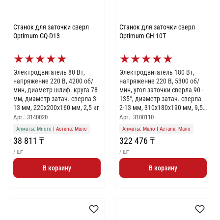
Станок для заточки сверл
Станок для заточки сверл
Optimum GQ-D13
Optimum GH 10T
★
★
★
★
★
★
★
★
★
★
Электродвигатель 80 Вт,
Электродвигатель 180 Вт,
напряжение 220 В, 4200 об/
напряжение 220 В, 5300 об/
мин, диаметр шлиф. круга 78
мин, угол заточки сверла 90 -
мм, диаметр затач. сверла 3-
135°, диаметр затач. сверла
13 мм, 220х200х160 мм, 2,5 кг
2-13 мм, 310х180х190 мм, 9,5
кг
Арт.: 3140020
Арт.: 3100110
Алматы: Много
|
Астана: Мало
Алматы: Мало
|
Астана: Мало
38 811 ₸
322 476 ₸
/ шт
/ шт
В корзину
В корзину