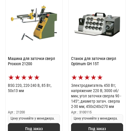
Машина для заточки сверл
Станок для заточки сверл
Proxxon 21200
Optimum GH 15T
★
★
★
★
★
★
★
★
★
★
BSG 220, 220-240 В, 85 Вт,
Электродвигатель 450 Вт;
50х13 мм
напряжение 220 В; 3000 об/
мин; угол заточки сверла 90 -
145°; диаметр затач. сверла
2-30 мм; 450х240х270 мм
Арт.: 21200
Арт.: 3100115
Цену уточняйте у менеджера.
Цену уточняйте у менеджера.
Под заказ
Под заказ