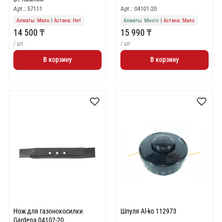
Арт.: 57111
Арт.: 04101-20
Алматы: Мало
|
Астана: Нет
Алматы: Много
|
Астана: Мало
14 500 ₸
15 990 ₸
/ шт
/ шт
В корзину
В корзину
Нож для газонокосилки
Шпуля Al-ko 112973
Gardena 04102-20