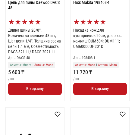
Цепь для пилы Daewoo DACS
Нож Makita 198408-1
48
★
★
★
★
★
★
★
★
★
★
Длина шины 20/8ʺ,
Насадка нож для
Количество звеньев 48 шт,
кустарников 20см, для акк.
Шаг цепи 1/4ʺ, Толщина звена
ножниц: DUM604; DUM111;
цепи 1.1 мм, Совместимость
UM600D; UH201D
DACS 821 Li / DACS 2021 Li
Арт.: DACS 48
Арт.: 198408-1
Алматы: Много
|
Астана: Мало
Алматы: Мало
|
Астана: Мало
5 600 ₸
11 720 ₸
/ шт
/ шт
В корзину
В корзину