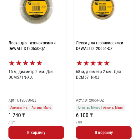
Леска для газонокосилки
Леска для газонокосилки
DeWALT DT20650-QZ
DeWALT DT20651-QZ
★
★
★
★
★
★
★
★
★
★
15 м, диаметр 2 мм. Для
68 м, диаметр 2 мм. Для
DCM571N-XJ.
DCM571N-XJ.
Арт.: DT20650-QZ
Арт.: DT20651-QZ
Алматы: Нет
|
Астана: Мало
Алматы: Много
|
Астана: Мало
1 740 ₸
6 100 ₸
/ шт
/ шт
В корзину
В корзину