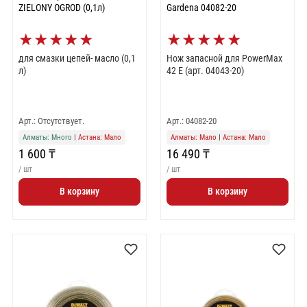
ZIELONY OGROD (0,1л)
Gardena 04082-20
★
★
★
★
★
★
★
★
★
★
для смазки цепей- масло (0,1
Нож запасной для PowerMax
л)
42 E (арт. 04043-20)
Арт.: Отсутствует.
Арт.: 04082-20
Алматы: Много
|
Астана: Мало
Алматы: Мало
|
Астана: Мало
1 600 ₸
16 490 ₸
/ шт
/ шт
В корзину
В корзину