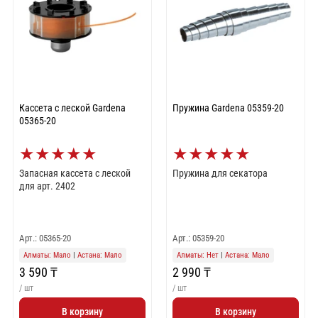
Кассета с леской Gardena
Пружина Gardena 05359-20
05365-20
★
★
★
★
★
★
★
★
★
★
Запасная кассета с леской
Пружина для секатора
для арт. 2402
Арт.: 05365-20
Арт.: 05359-20
Алматы: Мало
|
Астана: Мало
Алматы: Нет
|
Астана: Мало
3 590 ₸
2 990 ₸
/ шт
/ шт
В корзину
В корзину