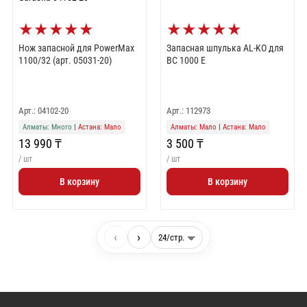
★
★
★
★
★
★
★
★
★
★
Нож запасной для PowerMax
Запасная шпулька AL-KO для
1100/32 (арт. 05031-20)
BC 1000 E
Арт.: 04102-20
Арт.: 112973
Алматы: Много
|
Астана: Мало
Алматы: Мало
|
Астана: Мало
13 990 ₸
3 500 ₸
/ шт
/ шт
В корзину
В корзину
‹
›