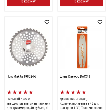
В корзину
В корзину
Нож Makita 198024-9
Шина Daewoo DACS 8
★
★
★
★
★
★
★
★
★
★
Пильный диск с
Длина шины 20/8ʺ,
твердосплавными напайками
Количество звеньев 48 шт,
для триммеров, 40 зубьев, d-
Шаг цепи 1/4ʺ, Толщина звена