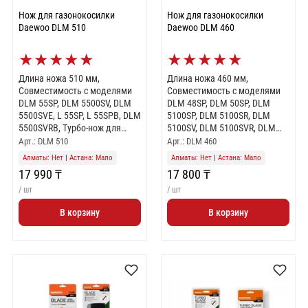
Нож для газонокосилки
Нож для газонокосилки
Daewoo DLM 510
Daewoo DLM 460
★
★
★
★
★
★
★
★
★
★
Длина ножа 510 мм,
Длина ножа 460 мм,
Совместимость с моделями
Совместимость с моделями
DLM 55SP, DLM 5500SV, DLM
DLM 48SP, DLM 50SP, DLM
5500SVE, L 55SP, L 55SPB, DLM
5100SP, DLM 5100SR, DLM
5500SVRB, Турбо-нож для
5100SV, DLM 5100SVR, DLM
максимально эффективного
5100SVRB, DLM 5100SPB, L
Арт.: DLM 510
Арт.: DLM 460
кошения
48SP, L 50SP, L 50SR, L 50SV, L
Алматы: Нет
|
Астана: Мало
Алматы: Нет
|
Астана: Мало
50SPB, L 50SPH, Турбо-нож
17 990 ₸
17 800 ₸
для максимально
эффективного кошения
/ шт
/ шт
В корзину
В корзину