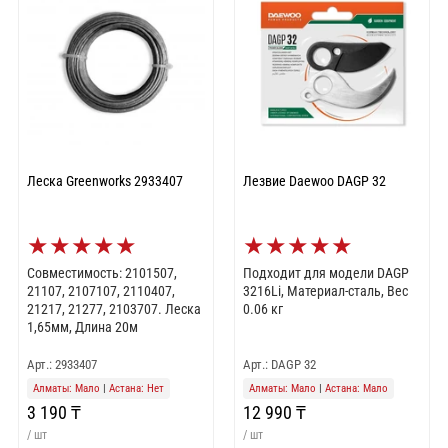
Леска Greenworks 2933407
Лезвие Daewoo DAGP 32
★
★
★
★
★
★
★
★
★
★
Совместимость: 2101507,
Подходит для модели DAGP
21107, 2107107, 2110407,
3216Li, Материал-сталь, Вес
21217, 21277, 2103707. Леска
0.06 кг
1,65мм, Длина 20м
Арт.: 2933407
Арт.: DAGP 32
Алматы: Мало
|
Астана: Нет
Алматы: Мало
|
Астана: Мало
3 190 ₸
12 990 ₸
/ шт
/ шт