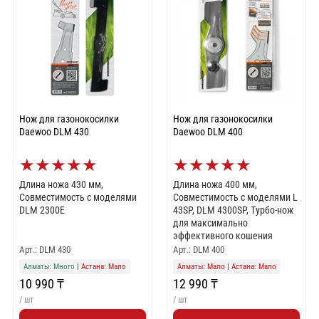
Нож для газонокосилки
Нож для газонокосилки
Daewoo DLM 430
Daewoo DLM 400
★
★
★
★
★
★
★
★
★
★
Длина ножа 430 мм,
Длина ножа 400 мм,
Совместимость с моделями
Совместимость с моделями L
DLM 2300E
43SP, DLM 4300SP, Турбо-нож
для максимально
эффективного кошения
Арт.: DLM 430
Арт.: DLM 400
Алматы: Много
|
Астана: Мало
Алматы: Мало
|
Астана: Мало
10 990 ₸
12 990 ₸
/ шт
/ шт