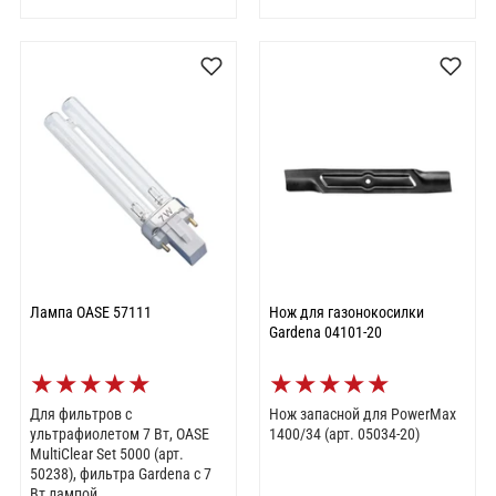
Лампа OASE 57111
Нож для газонокосилки
Gardena 04101-20
★
★
★
★
★
★
★
★
★
★
Для фильтров с
Нож запасной для PowerMax
ультрафиолетом 7 Вт, OASE
1400/34 (арт. 05034-20)
MultiClear Set 5000 (арт.
50238), фильтра Gаrdena с 7
Вт лампой