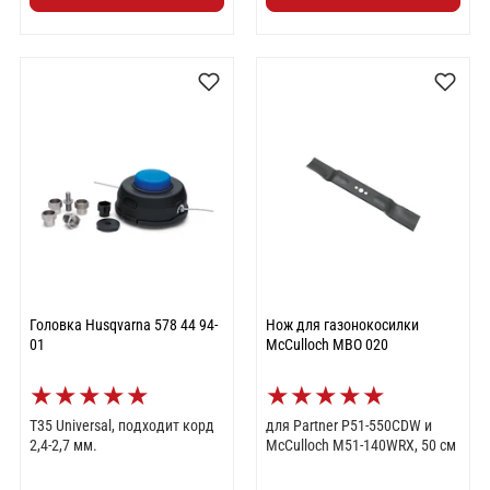
Головка Husqvarna 578 44 94-
Нож для газонокосилки
01
McCulloch MBO 020
★
★
★
★
★
★
★
★
★
★
T35 Universal, подходит корд
для Partner P51-550CDW и
2,4-2,7 мм.
McCulloch M51-140WRX, 50 см