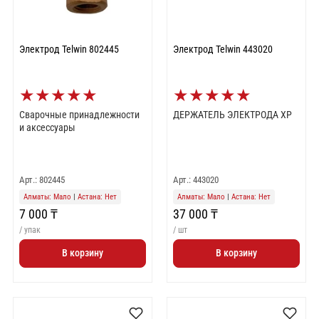
Электрод Telwin 802445
Электрод Telwin 443020
★
★
★
★
★
★
★
★
★
★
Сварочные принадлежности
ДЕРЖАТЕЛЬ ЭЛЕКТРОДА XP
и аксессуары
Арт.: 802445
Арт.: 443020
Алматы: Мало
|
Астана: Нет
Алматы: Мало
|
Астана: Нет
7 000 ₸
37 000 ₸
/ упак
/ шт
В корзину
В корзину