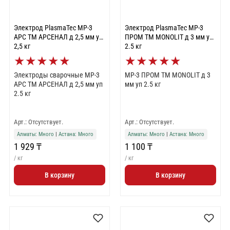
Электрод PlasmaTec МР-3
Электрод PlasmaTec МР-3
АРС TM АРСЕНАЛ д 2,5 мм уп
ПРОМ TM MONOLIT д 3 мм уп
2,5 кг
2.5 кг
★
★
★
★
★
★
★
★
★
★
Электроды сварочные МР-3
МР-3 ПРОМ TM MONOLIT д 3
АРС TM АРСЕНАЛ д 2,5 мм уп
мм уп 2.5 кг
2.5 кг
Арт.: Отсутствует.
Арт.: Отсутствует.
Алматы: Много
|
Астана: Много
Алматы: Много
|
Астана: Много
1 929 ₸
1 100 ₸
/ кг
/ кг
В корзину
В корзину