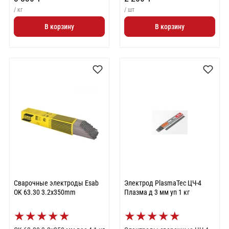
/ кг
/ шт
В корзину
В корзину
Сварочные электроды Esab
Электрод PlasmaTec ЦЧ-4
OK 63.30 3.2x350mm
Плазма д 3 мм уп 1 кг
★
★
★
★
★
★
★
★
★
★