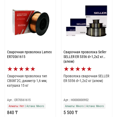
Сварочная проволока Lamex
Сварочная проволока Seller
ER70S61615
SELLER ER 5356 d=1,2х2 кг
(алюм)
★
★
★
★
★
★
★
★
★
★
Сварочная проволока тип
Проволока сварочная SELLER
СВ08Г2С; диаметр 1,6 мм;
ER 5356 d=1,2х2 кг (алюм)
катушка 15 кг
Арт.: ER70S61615
Арт.: Н0000000952
Алматы: Нет
|
Астана: Много
Алматы: Много
|
Астана: Много
840 ₸
5 500 ₸