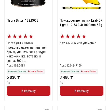
Паста Binzel 192.D033
Присадочные прутки Esab OK
Tigrod 12.64 2.4х1000mm 5 kg
★
★
★
★
★
★
★
★
★
★
Паста ДЮЗОФИКС
d=2.4 мм, 5 кг в упаковке
предотвращает налипание
брызг, увеличивает ресурс
наконечника, вставки и
сопла, 300 гр.
Арт.: 192.D033
Арт.: 126424R150
Алматы: Много
|
Астана: Мало
Алматы: Много
|
Астана: Мало
5 030 ₸
3 480 ₸
/ шт
/ кг
В корзину
В корзину