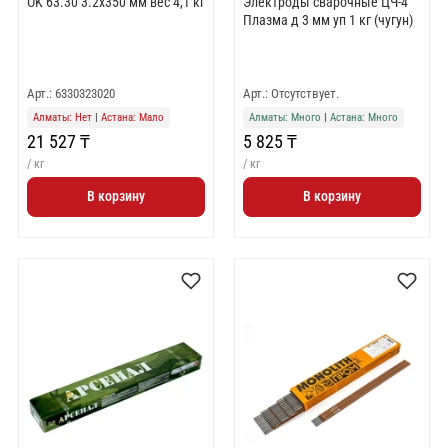
OK 63.30 3.2x350 мм вес 4,1 кг
Электроды сварочные ЦЧ-4
Плазма д 3 мм уп 1 кг (чугун)
Арт.: 6330323020
Арт.: Отсутствует.
Алматы: Нет
|
Астана: Мало
Алматы: Много
|
Астана: Много
21 527 ₸
5 825 ₸
/ кг
/ кг
В корзину
В корзину