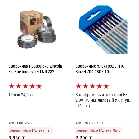
Сварочная проволока Lincoln-
Сварочные электроды TIG
Electric Innershield NR-232
Binzel 700.0307.10
★
★
★
★
★
★
★
★
★
★
1 блок 24,5 кг
Вольфрамовый электрод E3
2.0*175 мм; лиловый УК (1 уп.
- 10 шт.)
Арт.: ED012522
Арт.: 700.0307.10
Алматы: Мало
|
Астана: Нет
Алматы: Мало
|
Астана: Мало
3 830 ₸
2 200 ₸