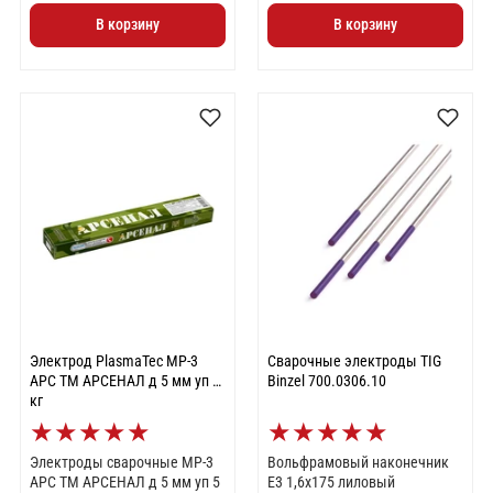
В корзину
В корзину
Электрод PlasmaTec МР-3
Сварочные электроды TIG
АРС TM АРСЕНАЛ д 5 мм уп 5
Binzel 700.0306.10
кг
★
★
★
★
★
★
★
★
★
★
Электроды сварочные МР-3
Вольфрамовый наконечник
АРС TM АРСЕНАЛ д 5 мм уп 5
Е3 1,6х175 лиловый