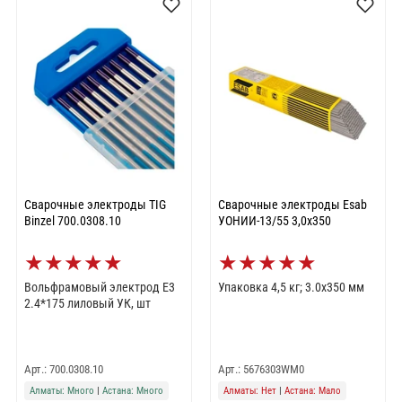
Сварочные электроды TIG
Сварочные электроды Esab
Binzel 700.0308.10
УОНИИ-13/55 3,0х350
★
★
★
★
★
★
★
★
★
★
Вольфрамовый электрод Е3
Упаковка 4,5 кг; 3.0х350 мм
2.4*175 лиловый УК, шт
Арт.: 700.0308.10
Арт.: 5676303WM0
Алматы: Много
|
Астана: Много
Алматы: Нет
|
Астана: Мало