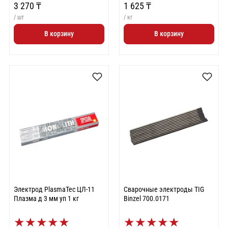
3 270 ₸
1 625 ₸
/ шт
/ кг
В корзину
В корзину
Электрод PlasmaTec ЦЛ-11
Сварочные электроды TIG
Плазма д 3 мм уп 1 кг
Binzel 700.0171
★
★
★
★
★
★
★
★
★
★