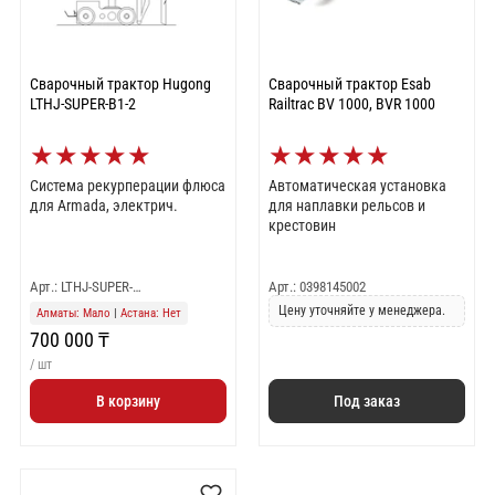
Сварочный трактор Hugong
Сварочный трактор Esab
LTHJ-SUPER-B1-2
Railtrac BV 1000, BVR 1000
★
★
★
★
★
★
★
★
★
★
Система рекурперации флюса
Автоматическая установка
для Armada, электрич.
для наплавки рельсов и
крестовин
Арт.: LTHJ-SUPER-…
Арт.: 0398145002
Цену уточняйте у менеджера.
Алматы: Мало
|
Астана: Нет
700 000 ₸
/ шт
В корзину
Под заказ