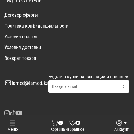
ГИД ПОКУПАТЕЛЯ
Договор оферты
Политика конфиденциальности
Условия оплаты
Условия доставки
Возврат товара
Будьте в курсе наших акций и новостей!
lamed@lamed.kz
0
0
Войти
Запросить КП
Меню
Корзина
Избранное
Аккаунт