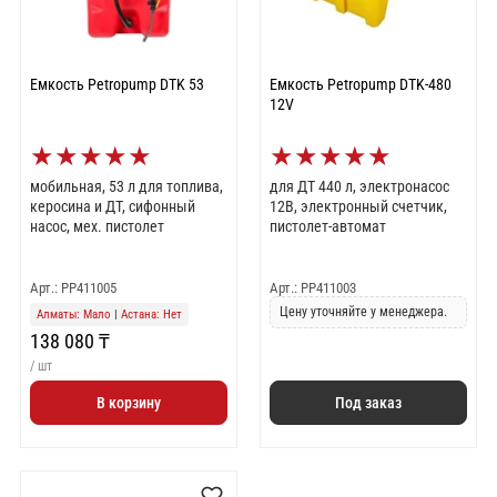
Емкость Petropump DTK 53
Емкость Petropump DTK-480
12V
★
★
★
★
★
★
★
★
★
★
мобильная, 53 л для топлива,
для ДТ 440 л, электронасос
керосина и ДТ, сифонный
12В, электронный счетчик,
насос, мех. пистолет
пистолет-автомат
Арт.: PP411005
Арт.: PP411003
Цену уточняйте у менеджера.
Алматы: Мало
|
Астана: Нет
138 080 ₸
/ шт
В корзину
Под заказ