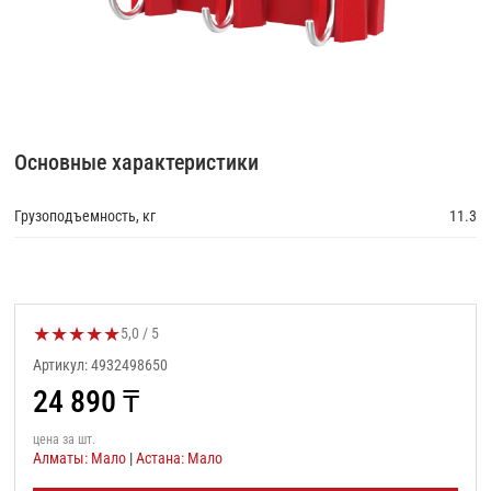
Основные характеристики
Грузоподъемность, кг
11.3
★
★
★
★
★
Оценка товара:
5,0 / 5
Артикул: 4932498650
24 890
₸
цена за шт.
Алматы: Мало
|
Астана: Мало