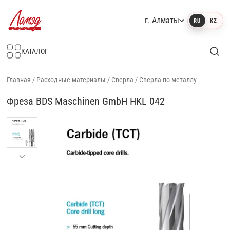
г. Алматы
RU
KZ
Интернет-магазин Ламэд
КАТАЛОГ
Главная
/
Расходные материалы
/
Сверла
/
Сверла по металлу
Фреза BDS Maschinen GmbH HKL 042