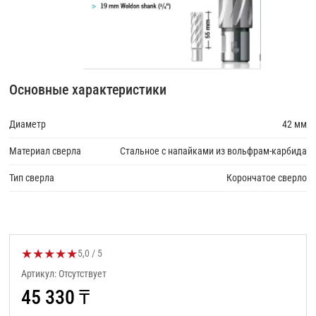
Основные характеристики
Диаметр
42 мм
Материал сверла
Стальное с напайками из вольфрам-карбида
Тип сверла
Корончатое сверло
★
★
★
★
★
Оценка товара:
5,0 / 5
Артикул: Отсутствует
45 330
₸