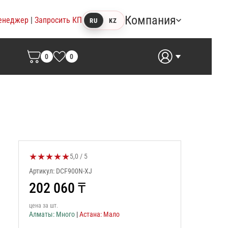
Компания
енеджер
|
Запросить КП
RU
KZ
0
0
★
★
★
★
★
Оценка товара:
5,0 / 5
Артикул: DCF900N-XJ
202 060
₸
цена за шт.
Алматы: Много
|
Астана: Мало