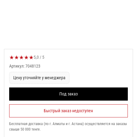
★
★
★
★
★
Оценка товара:
5,0 / 5
Артикул: 7048123
Цену уточняйте у менеджера
Под заказ
Быстрый заказ недоступен
Бесплатная доставка (по г. Алматы и г. Астана) осуществляется на заказы
свыше 50 000 тенге.