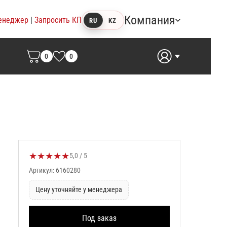
Компания
енеджер
|
Запросить КП
RU
KZ
0
0
★
★
★
★
★
Оценка товара:
5,0 / 5
Артикул: 6160280
Цену уточняйте у менеджера
Под заказ