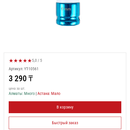
★
★
★
★
★
Оценка товара:
5,0 / 5
Артикул: YT-10561
3 290
₸
цена за шт.
Алматы: Много
|
Астана: Мало
В корзину
Быстрый заказ