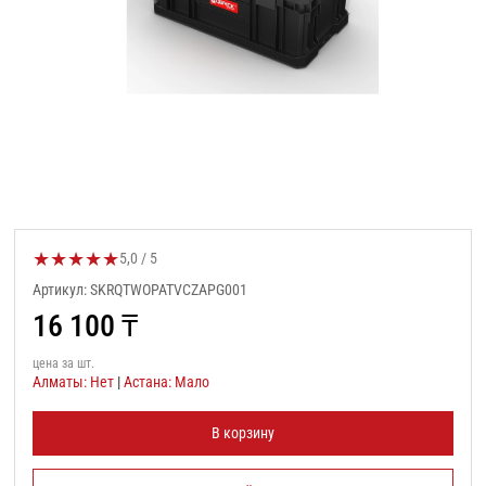
★
★
★
★
★
Оценка товара:
5,0 / 5
Артикул: SKRQTWOPATVCZAPG001
16 100
₸
цена за шт.
Алматы: Нет
|
Астана: Мало
В корзину