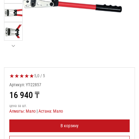
★
★
★
★
★
Оценка товара:
5,0 / 5
Артикул: YT-22857
16 940
₸
цена за шт.
Алматы: Мало
|
Астана: Мало
В корзину