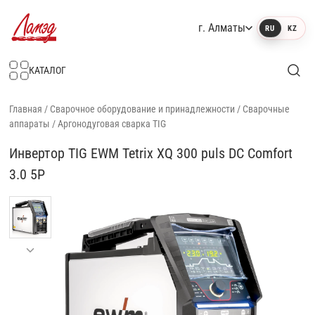
г. Алматы
RU
KZ
Интернет-магазин Ламэд
КАТАЛОГ
Главная
/
Сварочное оборудование и принадлежности
/
Сварочные
аппараты
/
Аргонодуговая сварка TIG
Инвертор TIG EWM Tetrix XQ 300 puls DC Comfort
3.0 5P