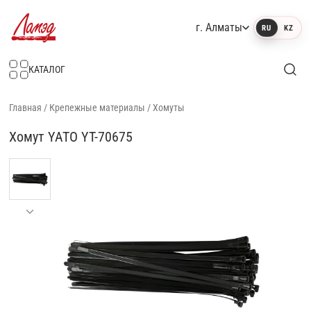
г. Алматы
RU
KZ
Интернет-магазин Ламэд
КАТАЛОГ
Главная
/
Крепежные материалы
/
Хомуты
Хомут YATO YT-70675