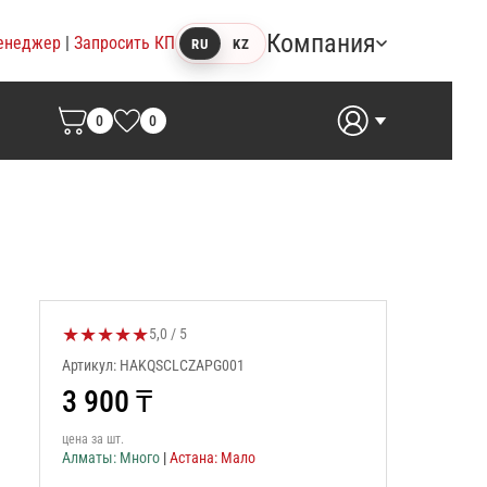
Компания
енеджер
|
Запросить КП
RU
KZ
0
0
★
★
★
★
★
Оценка товара:
5,0 / 5
Артикул: HAKQSCLCZAPG001
3 900
₸
цена за шт.
Алматы: Много
|
Астана: Мало