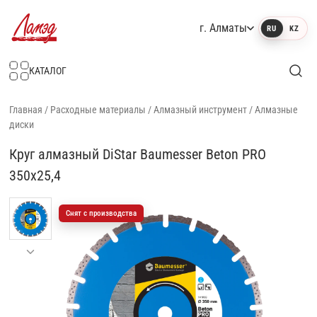
г. Алматы
RU
KZ
Интернет-магазин Ламэд
КАТАЛОГ
Главная
/
Расходные материалы
/
Алмазный инструмент
/
Алмазные
диски
Круг алмазный DiStar Baumesser Beton PRO
350x25,4
Снят с производства