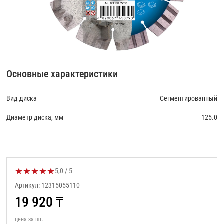
Основные характеристики
Вид диска
Сегментированный
Диаметр диска, мм
125.0
★
★
★
★
★
Оценка товара:
5,0 / 5
Артикул: 12315055110
19 920
₸
цена за шт.