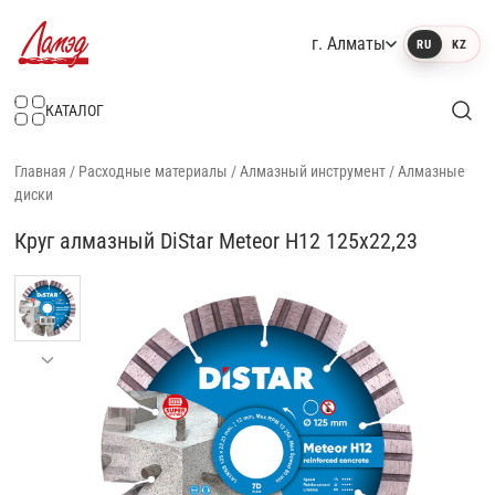
г. Алматы
RU
KZ
Интернет-магазин Ламэд
КАТАЛОГ
Главная
/
Расходные материалы
/
Алмазный инструмент
/
Алмазные
диски
Круг алмазный DiStar Meteor H12 125x22,23