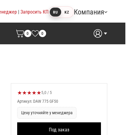
Компания
енеджер
|
Запросить КП
RU
KZ
0
0
★
★
★
★
★
Оценка товара:
5,0 / 5
Артикул: DAW 775 GF50
Цену уточняйте у менеджера
Под заказ