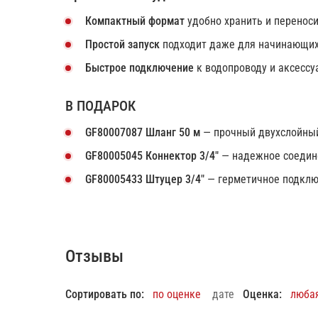
Компактный формат
удобно хранить и переноси
Простой запуск
подходит даже для начинающих
Быстрое подключение
к водопроводу и аксессу
В ПОДАРОК
GF80007087 Шланг 50 м
— прочный двухслойный
GF80005045 Коннектор 3/4"
— надежное соедине
GF80005433 Штуцер 3/4"
— герметичное подклю
Отзывы
Сортировать по:
по оценке
дате
Оценка:
люба