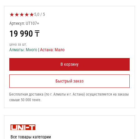
★
★
★
★
★
Оценка товара:
5,0 / 5
Артикул: UT107+
19 990
₸
цена за шт.
Алматы: Много
|
Астана: Мало
В корзину
Быстрый заказ
Бесплатная доставка (по г. Алматы и г. Астана) осуществляется на заказы
свыше 50 000 тенге.
Все товары категории